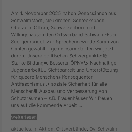
Am 1. November 2025 haben Genoss:innen aus
Schwalmstadt, Neukirchen, Schrecksbach,
Oberaula, Ottrau, Schwarzenborn und
Willingshausen den Ortsverband Schwalm-Eder
Süd gegründet. Zur Sprecherin wurde Sarah von
Gahlen gewählt – gemeinsam starten wir jetzt
durch. Unsere politischen Schwerpunkte:📚
Starke Bildung🚌 Besserer ÖPNV🎯 Nachhaltige
Jugendarbeit🏳️‍🌈 Sichtbarkeit und Unterstützung
für queere Menschen✊ Konsequenter
Antifaschismus🤝 soziale Sicherheit für alle
Menschen🛡️ Ausbau und Verbesserung von
Schutzräumen – z.B. Frauenhäuser Wir freuen
uns auf die kommende Arbeit …
weiterlesen
Kategorien
aktuelles
,
In Aktion
,
Ortsverbände
,
OV Schwalm-