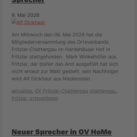
9. Mai 2026
Am Mittwoch den 06. Mai 2026 hat die
Mitgliederversammlung des Ortsverbands
Fritzlar-Chattengau im Hardehäuser Hof in
Fritzlar stattgefunden. Mark Winkelhöfer aus
Fritzlar, der bisher das Amt ausgefüllt hat sich
nicht erneut zur Wahl gestellt, sein Nachfolger
wird Alf Dickhaut aus Niedenstein.
Kategorien
Schlagwörter
aktuelles
,
OV Fritzlar-Chattengau
chattengau
,
fritzlar
,
ortsverband
Neuer Sprecher in OV HoMe