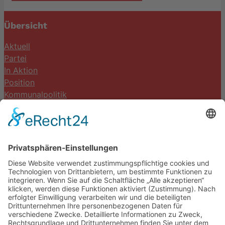
Übersicht
Aktuell
Partei
In Aktion
Position
Kommunalpolitik
Termine
Kontakt
DIE LINKE. Schwalm-Eder
Steingasse 5
34613 Schwalmstadt
Tel.06691 8077899
info@die-linke-schwalm-eder.de