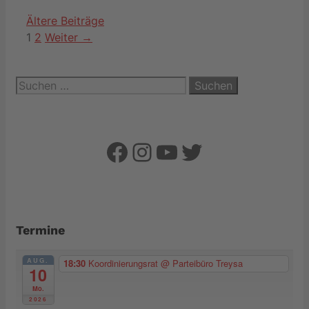
Ältere Beiträge
Seite
Seite
1
2
Weiter
→
Suchen
nach:
Facebook
Instagram
YouTube
Twitter
Termine
AUG.
18:30
Koordinierungsrat
@ Parteibüro Treysa
10
Mo.
2026