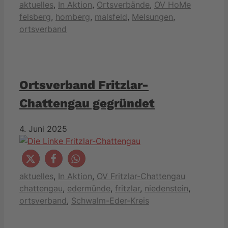
Kategorien
Schlagwö
aktuelles
,
In Aktion
,
Ortsverbände
,
OV HoMe
felsberg
,
homberg
,
malsfeld
,
Melsungen
,
ortsverband
Ortsverband Fritzlar-
Chattengau gegründet
4. Juni 2025
Kategorien
Schlagwört
aktuelles
,
In Aktion
,
OV Fritzlar-Chattengau
chattengau
,
edermünde
,
fritzlar
,
niedenstein
,
ortsverband
,
Schwalm-Eder-Kreis