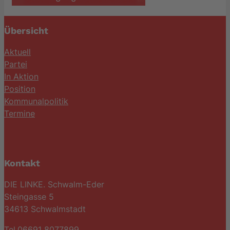
Übersicht
Aktuell
Partei
In Aktion
Position
Kommunalpolitik
Termine
Kontakt
DIE LINKE. Schwalm-Eder
Steingasse 5
34613 Schwalmstadt
Tel.06691 8077899