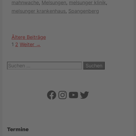
mahnwache
,
Melsungen
,
melsunger klinik
,
melsunger krankenhaus
,
Spangenberg
Ältere Beiträge
Seite
Seite
1
2
Weiter
→
Suchen
nach:
Facebook
Instagram
YouTube
Twitter
Termine