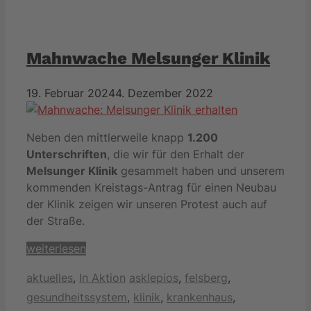
Mahnwache Melsunger Klinik
19. Februar 2024
4. Dezember 2022
Neben den mittlerweile knapp
1.200
Unterschriften
, die wir für den Erhalt der
Melsunger Klinik
gesammelt haben und unserem
kommenden Kreistags-Antrag für einen Neubau
der Klinik zeigen wir unseren Protest auch auf
der Straße.
weiterlesen
Kategorien
Schlagwörter
aktuelles
,
In Aktion
asklepios
,
felsberg
,
gesundheitssystem
,
klinik
,
krankenhaus
,