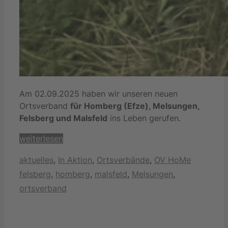
Am 02.09.2025 haben wir unseren neuen
Ortsverband
für Homberg (Efze), Melsungen,
Felsberg und Malsfeld
ins Leben gerufen.
weiterlesen
Kategorien
Schlagwö
aktuelles
,
In Aktion
,
Ortsverbände
,
OV HoMe
felsberg
,
homberg
,
malsfeld
,
Melsungen
,
ortsverband