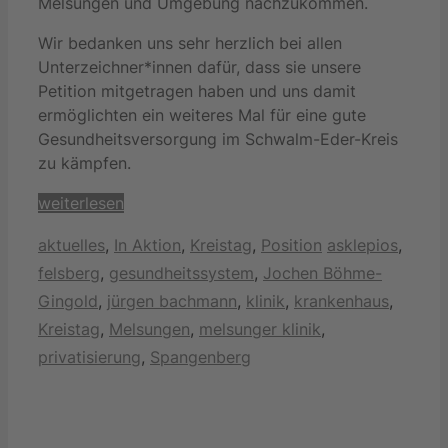
Melsungen und Umgebung nachzukommen.
Wir bedanken uns sehr herzlich bei allen
Unterzeichner*innen dafür, dass sie unsere
Petition mitgetragen haben und uns damit
ermöglichten ein weiteres Mal für eine gute
Gesundheitsversorgung im Schwalm-Eder-Kreis
zu kämpfen.
weiterlesen
Kategorien
Schlagwörter
aktuelles
,
In Aktion
,
Kreistag
,
Position
asklepios
,
felsberg
,
gesundheitssystem
,
Jochen Böhme-
Gingold
,
jürgen bachmann
,
klinik
,
krankenhaus
,
Kreistag
,
Melsungen
,
melsunger klinik
,
privatisierung
,
Spangenberg