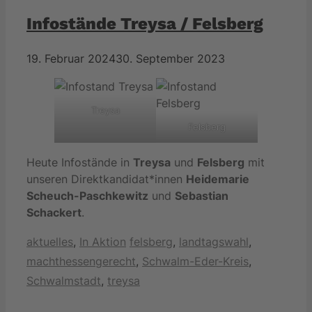
Infostände Treysa / Felsberg
19. Februar 2024
30. September 2023
Treysa
Felsberg
Heute Infostände in
Treysa
und
Felsberg
mit
unseren Direktkandidat*innen
Heidemarie
Scheuch-Paschkewitz
und
Sebastian
Schackert
.
Kategorien
Schlagwörter
aktuelles
,
In Aktion
felsberg
,
landtagswahl
,
machthessengerecht
,
Schwalm-Eder-Kreis
,
Schwalmstadt
,
treysa