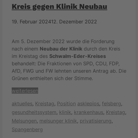
Kreis gegen Klinik Neubau
19. Februar 2024
12. Dezember 2022
Am 5. Dezember 2022 wurde die Forderung
nach einem
Neubau der Klinik
durch den Kreis
im Kreistag des
Schwalm-Eder-Kreises
behandelt: Die Fraktionen von SPD, CDU, FDP,
AfD, FWG und FW lehnten unseren Antrag ab. Die
Grünen enthielten sich der Stimme.
weiterlesen
Kategorien
Schlagwörter
aktuelles
,
Kreistag
,
Position
asklepios
,
felsberg
,
gesundheitssystem
,
klinik
,
krankenhaus
,
Kreistag
,
Melsungen
,
melsunger klinik
,
privatisierung
,
Spangenberg