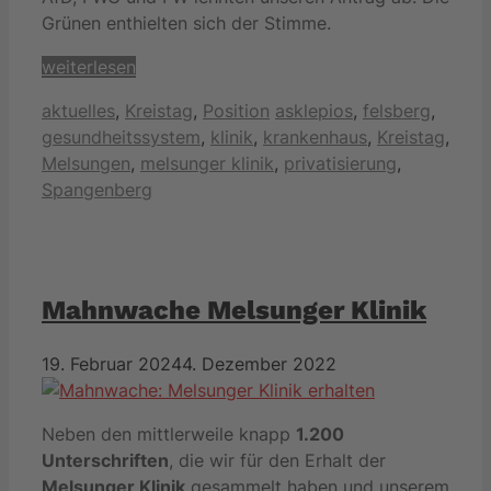
Grünen enthielten sich der Stimme.
weiterlesen
Kategorien
Schlagwörter
aktuelles
,
Kreistag
,
Position
asklepios
,
felsberg
,
gesundheitssystem
,
klinik
,
krankenhaus
,
Kreistag
,
Melsungen
,
melsunger klinik
,
privatisierung
,
Spangenberg
Mahnwache Melsunger Klinik
19. Februar 2024
4. Dezember 2022
Neben den mittlerweile knapp
1.200
Unterschriften
, die wir für den Erhalt der
Melsunger Klinik
gesammelt haben und unserem