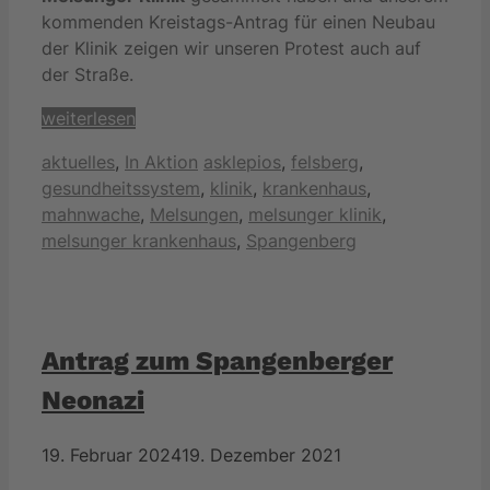
kommenden Kreistags-Antrag für einen Neubau
der Klinik zeigen wir unseren Protest auch auf
der Straße.
weiterlesen
Kategorien
Schlagwörter
aktuelles
,
In Aktion
asklepios
,
felsberg
,
gesundheitssystem
,
klinik
,
krankenhaus
,
mahnwache
,
Melsungen
,
melsunger klinik
,
melsunger krankenhaus
,
Spangenberg
Antrag zum Spangenberger
Neonazi
19. Februar 2024
19. Dezember 2021