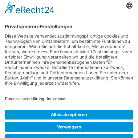
Termine
Kontakt
DIE LINKE. Schwalm-Eder
Steingasse 5
34613 Schwalmstadt
Tel.06691 8077899
info@die-linke-schwalm-eder.de
Gesetzliches
Impressum
Datenschutzerklärung
Cookie-Einstellungen
© 2026 DIE LINKE. Schwalm-Eder
• Erstellt mit
GeneratePress