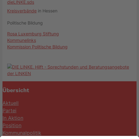
dieLINKE.sds
Kreisverbände
in Hessen
Politische Bildung
Rosa Luxemburg Stiftung
Kommunelinks
Kommission Politische Bildung
Übersicht
Aktuell
Partei
In Aktion
Position
Kommunalpolitik