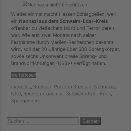
Wieder einmal macht Hessen Schlagzeilen, weil
ein
Neonazi aus dem Schwalm-Eder-Kreis
offenbar zu vielfachem Mord und Terror bereit
war. Wie erst zwei Monate nach seiner
Festnahme durch Medien-Recherchen bekannt
wird, soll der 20-Jährige über 600 Sprengkörper,
sowie sechs Unkonventionelle Spreng- und
Brandvorrichtungen (USBV) verfügt haben.
weiterlesen
Kategorien
Schlagwörter
aktuelles
,
Kreistag
,
Position
Kreistag
,
Neonazis
,
NSU
,
Rechtsterrorismus
,
Schwalm-Eder-Kreis
,
Spangenberg
Suchen
nach: