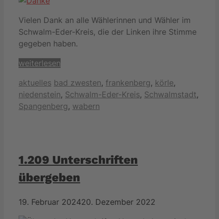
Vielen Dank an alle Wählerinnen und Wähler im
Schwalm-Eder-Kreis
, die der Linken ihre Stimme
gegeben haben.
weiterlesen
Kategorien
Schlagwörter
aktuelles
bad zwesten
,
frankenberg
,
körle
,
niedenstein
,
Schwalm-Eder-Kreis
,
Schwalmstadt
,
Spangenberg
,
wabern
1.209 Unterschriften
übergeben
19. Februar 2024
20. Dezember 2022