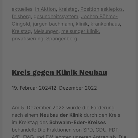
Kategorien
Schlagwörter
aktuelles
,
In Aktion
,
Kreistag
,
Position
asklepios
,
felsberg
,
gesundheitssystem
,
Jochen Böhme-
Gingold
,
jürgen bachmann
,
klinik
,
krankenhaus
,
Kreistag
,
Melsungen
,
melsunger klinik
,
privatisierung
,
Spangenberg
Kreis gegen Klinik Neubau
19. Februar 2024
12. Dezember 2022
Am 5. Dezember 2022 wurde die Forderung
nach einem
Neubau der Klinik
durch den Kreis
im Kreistag des
Schwalm-Eder-Kreises
behandelt: Die Fraktionen von SPD, CDU, FDP,
AfD, FWG und FW lehnten unseren Antrag ab. Die