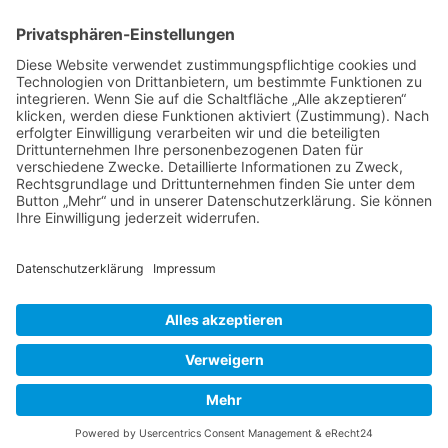
Kontakt
DIE LINKE. Schwalm-Eder
Steingasse 5
34613 Schwalmstadt
Tel.06691 8077899
info@die-linke-schwalm-eder.de
Gesetzliches
Impressum
Datenschutzerklärung
Cookie-Einstellungen
© 2026 DIE LINKE. Schwalm-Eder
• Erstellt mit
GeneratePress