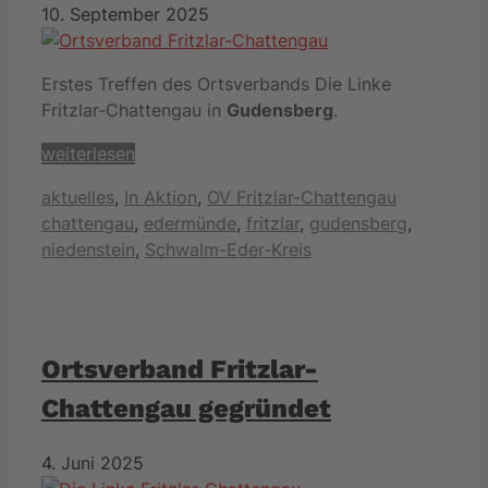
10. September 2025
Erstes Treffen des Ortsverbands Die Linke
Fritzlar-Chattengau in
Gudensberg
.
weiterlesen
Kategorien
Schlagwört
aktuelles
,
In Aktion
,
OV Fritzlar-Chattengau
chattengau
,
edermünde
,
fritzlar
,
gudensberg
,
niedenstein
,
Schwalm-Eder-Kreis
Ortsverband Fritzlar-
Chattengau gegründet
4. Juni 2025