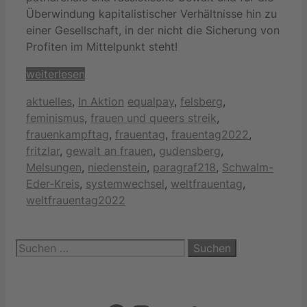
Überwindung kapitalistischer Verhältnisse hin zu
einer Gesellschaft, in der nicht die Sicherung von
Profiten im Mittelpunkt steht!
weiterlesen
Kategorien
Schlagwörter
aktuelles
,
In Aktion
equalpay
,
felsberg
,
feminismus
,
frauen und queers streik
,
frauenkampftag
,
frauentag
,
frauentag2022
,
fritzlar
,
gewalt an frauen
,
gudensberg
,
Melsungen
,
niedenstein
,
paragraf218
,
Schwalm-
Eder-Kreis
,
systemwechsel
,
weltfrauentag
,
weltfrauentag2022
Suchen
nach: