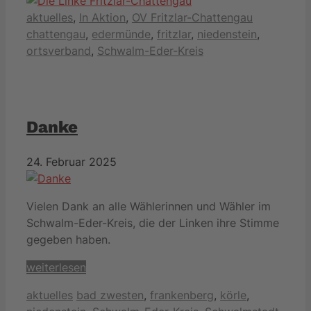
Kategorien
Schlagwört
aktuelles
,
In Aktion
,
OV Fritzlar-Chattengau
chattengau
,
edermünde
,
fritzlar
,
niedenstein
,
ortsverband
,
Schwalm-Eder-Kreis
Danke
24. Februar 2025
Vielen Dank an alle Wählerinnen und Wähler im
Schwalm-Eder-Kreis
, die der Linken ihre Stimme
gegeben haben.
weiterlesen
Kategorien
Schlagwörter
aktuelles
bad zwesten
,
frankenberg
,
körle
,