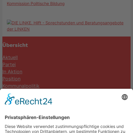
Kommission Politische Bildung
Übersicht
Aktuell
Partei
In Aktion
Position
Kommunalpolitik
Termine
Kontakt
DIE LINKE. Schwalm-Eder
Steingasse 5