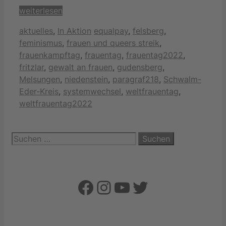
weiterlesen
Kategorien
Schlagwörter
aktuelles
,
In Aktion
equalpay
,
felsberg
,
feminismus
,
frauen und queers streik
,
frauenkampftag
,
frauentag
,
frauentag2022
,
fritzlar
,
gewalt an frauen
,
gudensberg
,
Melsungen
,
niedenstein
,
paragraf218
,
Schwalm-
Eder-Kreis
,
systemwechsel
,
weltfrauentag
,
weltfrauentag2022
Suchen
nach:
Facebook
Instagram
YouTube
Twitter