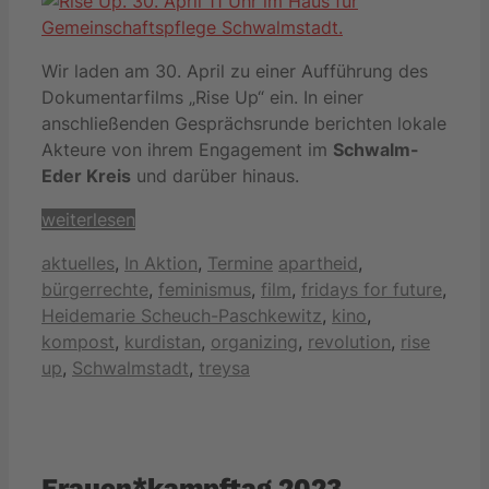
Wir laden am 30. April zu einer Aufführung des
Dokumentarfilms „Rise Up“ ein. In einer
anschließenden Gesprächsrunde berichten lokale
Akteure von ihrem Engagement im
Schwalm-
Eder Kreis
und darüber hinaus.
weiterlesen
Kategorien
Schlagwörter
aktuelles
,
In Aktion
,
Termine
apartheid
,
bürgerrechte
,
feminismus
,
film
,
fridays for future
,
Heidemarie Scheuch-Paschkewitz
,
kino
,
kompost
,
kurdistan
,
organizing
,
revolution
,
rise
up
,
Schwalmstadt
,
treysa
Frauen*kampftag 2023