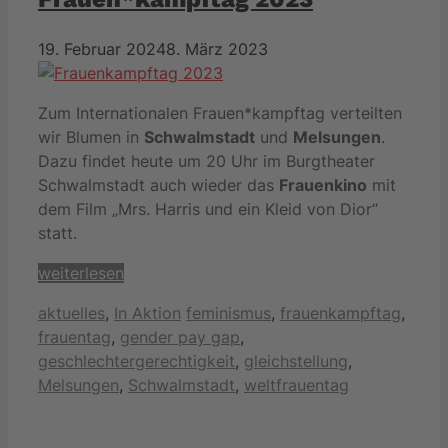
19. Februar 2024
8. März 2023
Zum Internationalen Frauen*kampftag verteilten
wir Blumen in
Schwalmstadt
und
Melsungen
.
Dazu findet heute um 20 Uhr im Burgtheater
Schwalmstadt auch wieder das
Frauenkino
mit
dem Film „Mrs. Harris und ein Kleid von Dior“
statt.
weiterlesen
Kategorien
Schlagwörter
aktuelles
,
In Aktion
feminismus
,
frauenkampftag
,
frauentag
,
gender pay gap
,
geschlechtergerechtigkeit
,
gleichstellung
,
Melsungen
,
Schwalmstadt
,
weltfrauentag