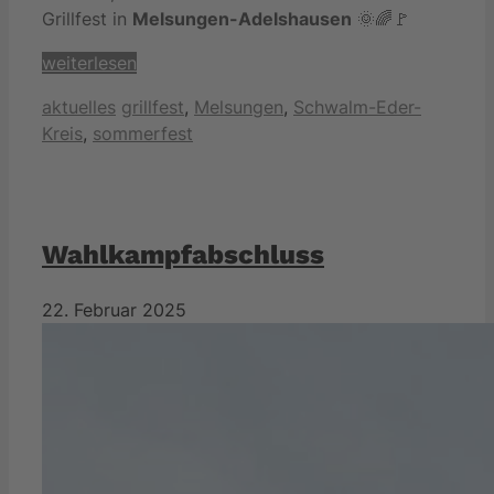
Grillfest in
Melsungen-Adelshausen
🌞🌈🚩
weiterlesen
Kategorien
Schlagwörter
aktuelles
grillfest
,
Melsungen
,
Schwalm-Eder-
Kreis
,
sommerfest
Wahlkampfabschluss
22. Februar 2025