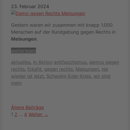
23. Februar 2024
Gestern waren wir zusammen mit knapp 1.000
Menschen auf der Kundgebung g
egen Rechts
in
Melsungen
.
weiterlesen
Kategorien
Schlagwörter
aktuelles
,
In Aktion
antifaschismus
,
demos gegen
rechts
,
fckafd
,
gegen rechts
,
Melsungen
,
nie
wieder ist jetzt
,
Schwalm-Eder-Kreis
,
wir sind
mehr
Ältere Beiträge
Seite
Seite
Seite
1
2
…
4
Weiter
→