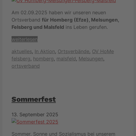
Am 02.09.2025 haben wir unseren neuen
Ortsverband
für Homberg (Efze), Melsungen,
Felsberg und Malsfeld
ins Leben gerufen.
weiterlesen
Kategorien
Schlagwö
aktuelles
,
In Aktion
,
Ortsverbände
,
OV HoMe
felsberg
,
homberg
,
malsfeld
,
Melsungen
,
ortsverband
Sommerfest
13. September 2025
Sommer, Sonne und Sozialismus bei unserem