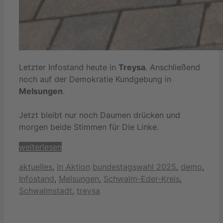
Letzter Infostand heute in
Treysa
. Anschließend
noch auf der Demokratie Kundgebung in
Melsungen
.
Jetzt bleibt nur noch Daumen drücken und
morgen beide Stimmen für Die Linke.
weiterlesen
Kategorien
Schlagwörter
aktuelles
,
In Aktion
bundestagswahl 2025
,
demo
,
Infostand
,
Melsungen
,
Schwalm-Eder-Kreis
,
Schwalmstadt
,
treysa