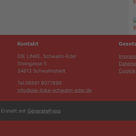
K
Kontakt
Gesetz
DIE LINKE. Schwalm-Eder
Impres
Steingasse 5
Datens
34613 Schwalmstadt
Cookie-
Tel.06691 8077899
info@die-linke-schwalm-eder.de
Erstellt mit
GeneratePress
6