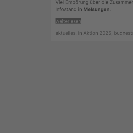
Viel Empörung über die Zusammen
Infostand in
Melsungen
.
weiterlesen
Kategorien
Schlagwörter
aktuelles
,
In Aktion
2025
,
budnest