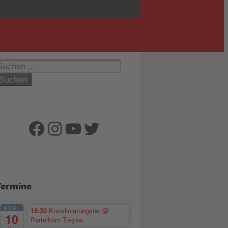
uchen
ach:
Facebook
Instagram
YouTube
Twitter
Termine
AUG.
18:30
Koordinierungsrat
@
10
Parteibüro Treysa