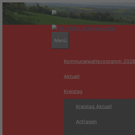
Zum
Inhalt
springen
Menü
Kommunalwahlprogramm 202
Aktuell
Kreistag
Kreistag Aktuell
Anfragen