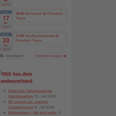
Mo.
2026
AUG.
18:30
Aktiventreff
@ Parteibüro
17
Treysa
Mo.
2026
AUG.
17:00
Sozialsprechstunde
@
20
Parteibüro Treysa
Do.
2026
Hinzufügen
Kalender anzeigen
Aus dem
Landesverband
Urteil zum Verkehrswende
Volksbegehren
15. Juli 2026
Wir trauern um Joachim
Schwammborn
6. Juli 2026
Widersetzen – Wir sind mehr.
3.