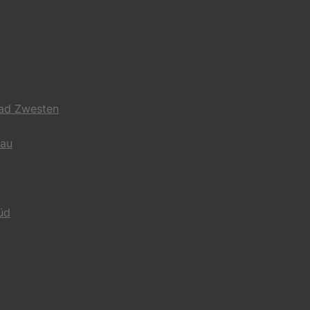
Bad Zwesten
gau
üd