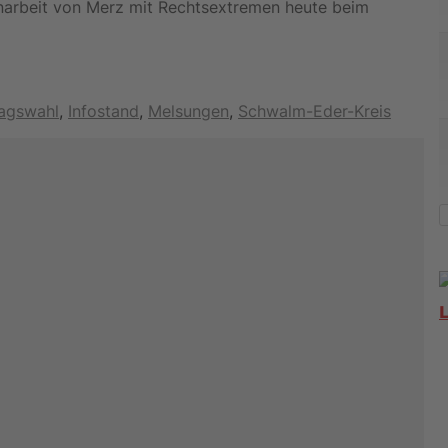
arbeit von Merz mit Rechtsextremen heute beim
agswahl
,
Infostand
,
Melsungen
,
Schwalm-Eder-Kreis