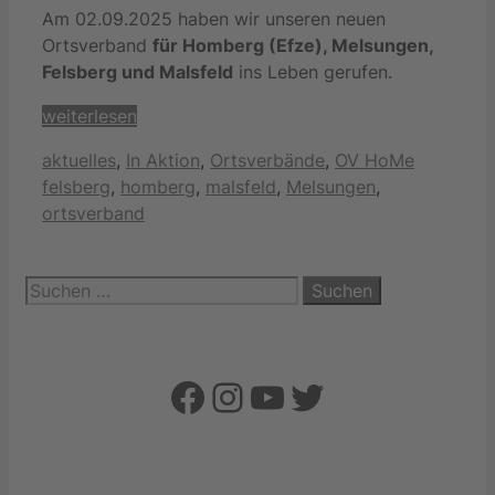
Am 02.09.2025 haben wir unseren neuen
Ortsverband
für Homberg (Efze), Melsungen,
Felsberg und Malsfeld
ins Leben gerufen.
weiterlesen
Kategorien
Schlagwö
aktuelles
,
In Aktion
,
Ortsverbände
,
OV HoMe
felsberg
,
homberg
,
malsfeld
,
Melsungen
,
ortsverband
Suchen
nach:
Facebook
Instagram
YouTube
Twitter