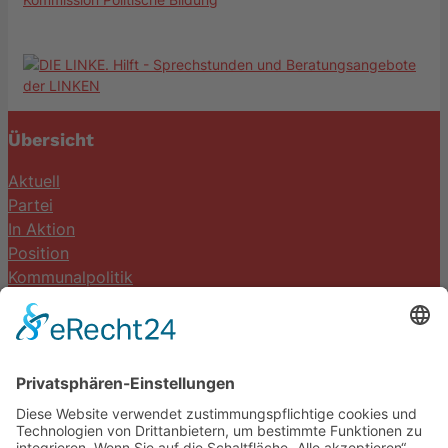
Übersicht
Aktuell
Partei
In Aktion
Position
Kommunalpolitik
Termine
Kontakt
DIE LINKE. Schwalm-Eder
Steingasse 5
34613 Schwalmstadt