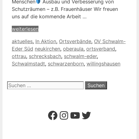
Menschen
Ausbau und Verbesserung von
Schutzräumen – z.B. Frauenhäuser Wir freuen
uns auf die kommende Arbeit …
weiterlesen
Kategorien
aktuelles
,
In Aktion
,
Ortsverbände
,
OV Schwalm-
Schlagwörter
Eder Süd
neukirchen
,
oberaula
,
ortsverband
,
ottrau
,
schrecksbach
,
schwalm-eder
,
Schwalmstadt
,
schwarzenborn
,
willingshausen
Suchen
nach:
Facebook
Instagram
YouTube
Twitter