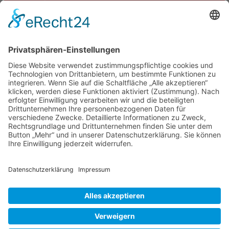
Termine
Kontakt
DIE LINKE. Schwalm-Eder
Steingasse 5
34613 Schwalmstadt
Tel.06691 8077899
info@die-linke-schwalm-eder.de
Gesetzliches
Impressum
Datenschutzerklärung
Cookie-Einstellungen
© 2026 DIE LINKE. Schwalm-Eder
• Erstellt mit