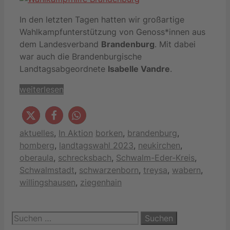
In den letzten Tagen hatten wir großartige
Wahlkampfunterstützung von Genoss*innen aus
dem Landesverband
Brandenburg
. Mit dabei
war auch die Brandenburgische
Landtagsabgeordnete
Isabelle Vandre
.
weiterlesen
Kategorien
Schlagwörter
aktuelles
,
In Aktion
borken
,
brandenburg
,
homberg
,
landtagswahl 2023
,
neukirchen
,
oberaula
,
schrecksbach
,
Schwalm-Eder-Kreis
,
Schwalmstadt
,
schwarzenborn
,
treysa
,
wabern
,
willingshausen
,
ziegenhain
Suchen
nach: