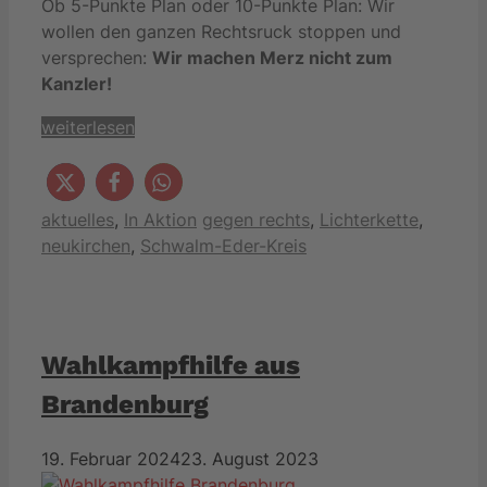
Ob 5-Punkte Plan oder 10-Punkte Plan: Wir
wollen den ganzen Rechtsruck stoppen und
versprechen:
Wir machen Merz nicht zum
Kanzler!
weiterlesen
Kategorien
Schlagwörter
aktuelles
,
In Aktion
gegen rechts
,
Lichterkette
,
neukirchen
,
Schwalm-Eder-Kreis
Wahlkampfhilfe aus
Brandenburg
19. Februar 2024
23. August 2023