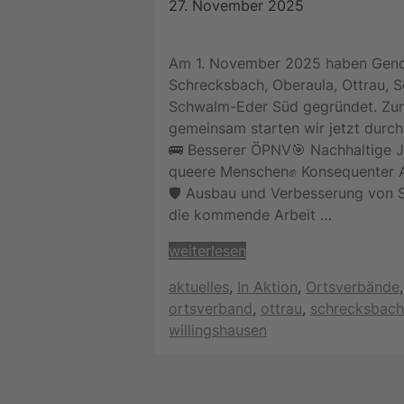
27. November 2025
Am 1. November 2025 haben Genos
Schrecksbach, Oberaula, Ottrau, 
Schwalm-Eder Süd gegründet. Zur
gemeinsam starten wir jetzt durch
🚌 Besserer ÖPNV🎯 Nachhaltige Jug
queere Menschen✊ Konsequenter An
🛡️ Ausbau und Verbesserung von S
die kommende Arbeit …
weiterlesen
Kategorien
aktuelles
,
In Aktion
,
Ortsverbände
ortsverband
,
ottrau
,
schrecksbach
willingshausen