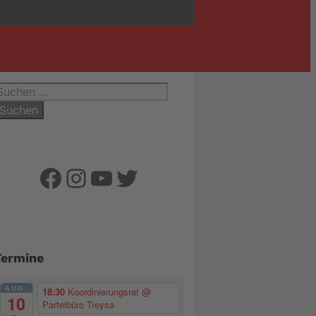
uchen
ach:
Facebook
Instagram
YouTube
Twitter
Termine
AUG.
18:30
Koordinierungsrat
@
10
Parteibüro Treysa