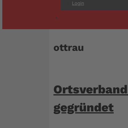
Login
ottrau
Ortsverban
gegründet