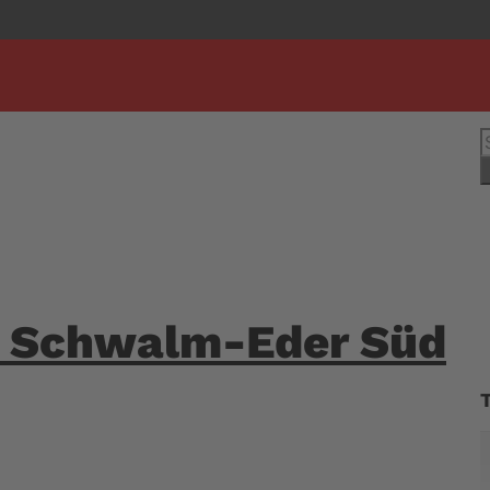
S
n
d Schwalm-Eder Süd