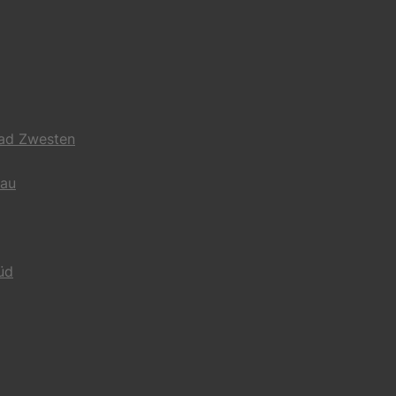
Bad Zwesten
gau
üd