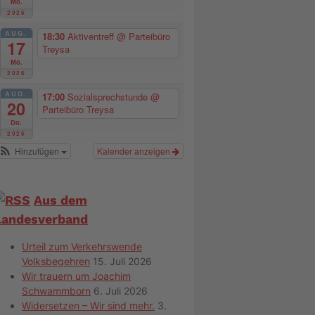
Mo.
2026
AUG.
18:30
Aktiventreff
@ Parteibüro
17
Treysa
Mo.
2026
AUG.
17:00
Sozialsprechstunde
@
20
Parteibüro Treysa
Do.
2026
Hinzufügen
Kalender anzeigen
Aus dem
Landesverband
Urteil zum Verkehrswende
Volksbegehren
15. Juli 2026
Wir trauern um Joachim
Schwammborn
6. Juli 2026
Widersetzen – Wir sind mehr.
3.