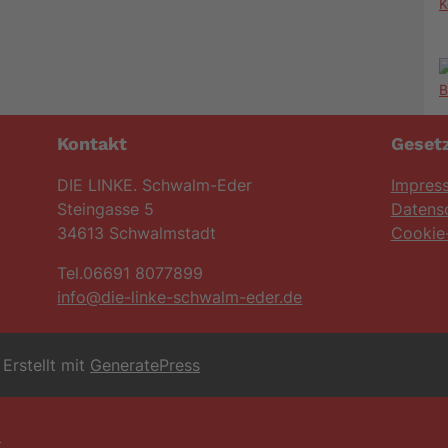
K
Kontakt
Gesetz
DIE LINKE. Schwalm-Eder
Impres
Steingasse 5
Datens
34613 Schwalmstadt
Cookie-
Tel.06691 8077899
info@die-linke-schwalm-eder.de
Erstellt mit
GeneratePress
6