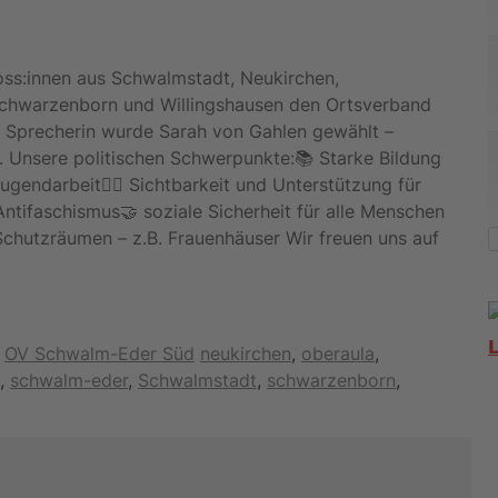
s:innen aus Schwalmstadt, Neukirchen,
Schwarzenborn und Willingshausen den Ortsverband
 Sprecherin wurde Sarah von Gahlen gewählt –
. Unsere politischen Schwerpunkte:📚 Starke Bildung
endarbeit🏳️‍🌈 Sichtbarkeit und Unterstützung für
tifaschismus🤝 soziale Sicherheit für alle Menschen
chutzräumen – z.B. Frauenhäuser Wir freuen uns auf
Schlagwörter
,
OV Schwalm-Eder Süd
neukirchen
,
oberaula
,
,
schwalm-eder
,
Schwalmstadt
,
schwarzenborn
,