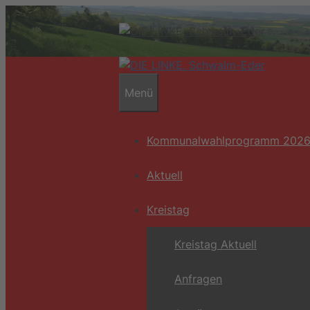
Zum
Inhalt
springen
Menü
Kommunalwahlprogramm 202
Aktuell
Kreistag
Kreistag Aktuell
Anfragen