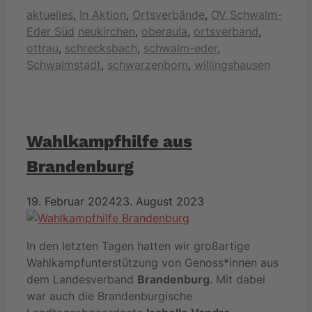
Kategorien
aktuelles
,
In Aktion
,
Ortsverbände
,
OV Schwalm-
Schlagwörter
Eder Süd
neukirchen
,
oberaula
,
ortsverband
,
ottrau
,
schrecksbach
,
schwalm-eder
,
Schwalmstadt
,
schwarzenborn
,
willingshausen
Wahlkampfhilfe aus
Brandenburg
19. Februar 2024
23. August 2023
In den letzten Tagen hatten wir großartige
Wahlkampfunterstützung von Genoss*innen aus
dem Landesverband
Brandenburg
. Mit dabei
war auch die Brandenburgische