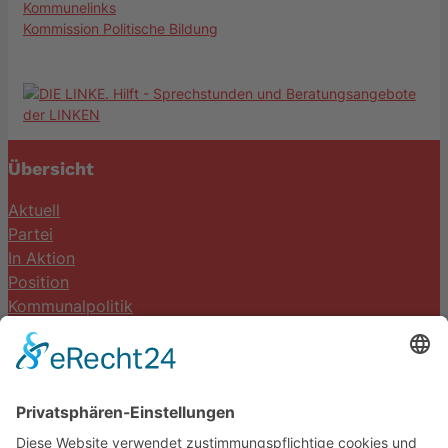
Kommunelinks
Kommission Politische Bildung
Übersicht
Aktuell
Partei
In Aktion
Position
Kommunalpolitik
Termine
Kontakt
DIE LINKE. Schwalm-Eder