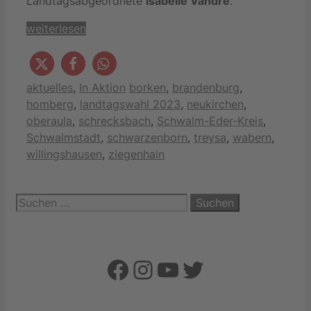
Landtagsabgeordnete
Isabelle Vandre
.
weiterlesen
Kategorien
Schlagwörter
aktuelles
,
In Aktion
borken
,
brandenburg
,
homberg
,
landtagswahl 2023
,
neukirchen
,
oberaula
,
schrecksbach
,
Schwalm-Eder-Kreis
,
Schwalmstadt
,
schwarzenborn
,
treysa
,
wabern
,
willingshausen
,
ziegenhain
Suchen
nach:
Facebook
Instagram
YouTube
Twitter