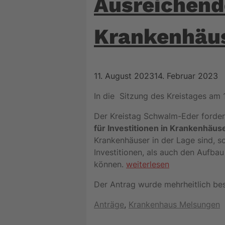
Ausreichende
Krankenhäu
11. August 2023
14. Februar 2023
In die Sitzung des Kreistages am 
Der Kreistag Schwalm-Eder fordert
für Investitionen in Krankenhäus
Krankenhäuser in der Lage sind, s
Investitionen, als auch den Aufb
können.
weiterlesen
Der Antrag wurde mehrheitlich be
Kategorien
Anträge
,
Krankenhaus Melsungen