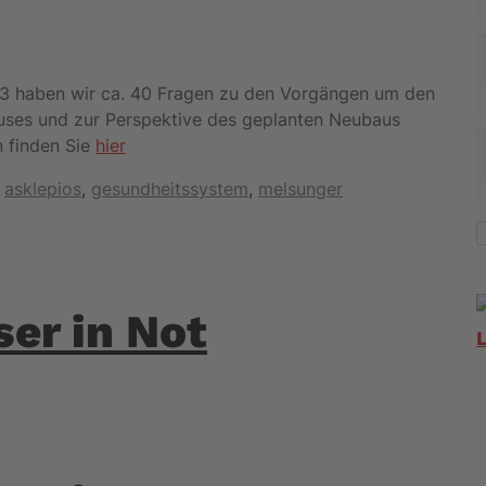
23 haben wir ca. 40 Fragen zu den Vorgängen um den
uses und zur Perspektive des geplanten Neubaus
n finden Sie
hier
Schlagwörter
asklepios
,
gesundheitssystem
,
melsunger
er in Not