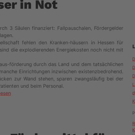
er in Not
h 3 Säulen finanziert: Fallpauschalen, Fördergelder
lagen.
ellschaft fehlen den Kranken-häusern in Hessen für
sind die explodierenden Energiekosten noch nicht mit
D
aus-förderung durch das Land und dem tatsächlichen
D
r manche Einrichtungen inzwischen existenzbedrohend.
D
 Rücken zur Wand stehen, sparen zwangsläufig bei der
L
atienten und beim Personal.
lesen
d
K
P
R
K