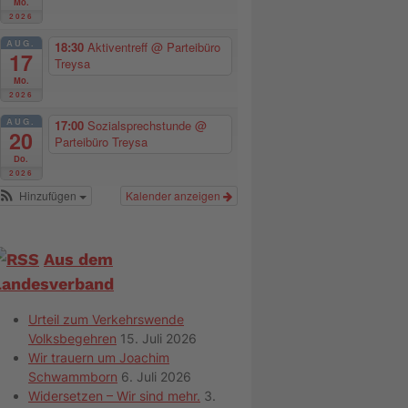
Mo.
2026
AUG.
18:30
Aktiventreff
@ Parteibüro
17
Treysa
Mo.
2026
AUG.
17:00
Sozialsprechstunde
@
20
Parteibüro Treysa
Do.
2026
Hinzufügen
Kalender anzeigen
Aus dem
Landesverband
Urteil zum Verkehrswende
Volksbegehren
15. Juli 2026
Wir trauern um Joachim
Schwammborn
6. Juli 2026
Widersetzen – Wir sind mehr.
3.