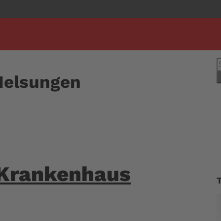
S
n
Melsungen
 Krankenhaus