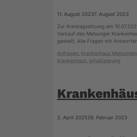
11. August 2023
7. August 2023
Zur Kreistagssitzung am 10.07.20
Verkauf des Melsunger Krankenha
gestellt. Alle Fragen mit Antworte
Kategorien
Anfragen
,
Krankenhaus Melsungen
krankenhaus
,
privatisierung
Krankenhäus
2. April 2025
26. Februar 2023