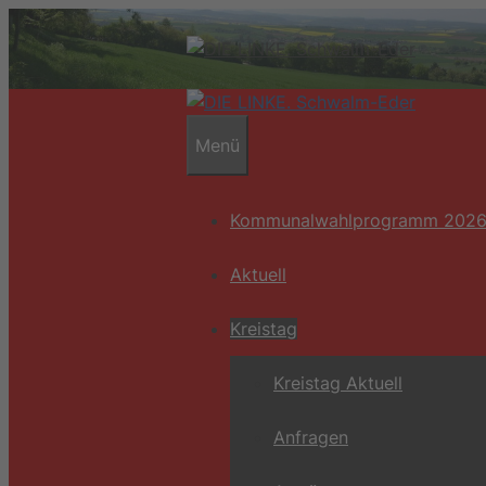
Zum
Inhalt
springen
Menü
Kommunalwahlprogramm 202
Aktuell
Kreistag
Kreistag Aktuell
Anfragen