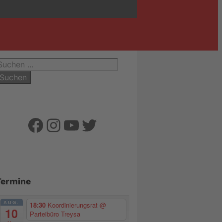
uchen
ach:
Facebook
Instagram
YouTube
Twitter
Termine
AUG.
18:30
Koordinierungsrat
@
10
Parteibüro Treysa