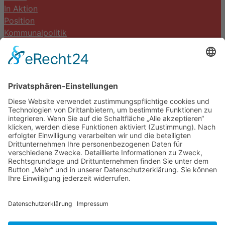
In Aktion
Position
Kommunalpolitik
Termine
Kontakt
DIE LINKE. Schwalm-Eder
Steingasse 5
34613 Schwalmstadt
Tel.06691 8077899
info@die-linke-schwalm-eder.de
Gesetzliches
Impressum
Datenschutzerklärung
Cookie-Einstellungen