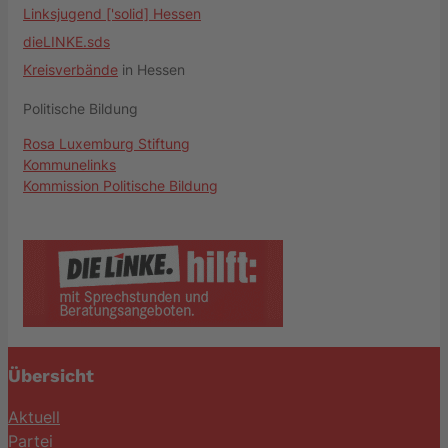
Linksjugend ['solid] Hessen
dieLINKE.sds
Kreisverbände
in Hessen
Politische Bildung
Rosa Luxemburg Stiftung
Kommunelinks
Kommission Politische Bildung
Übersicht
Aktuell
Partei