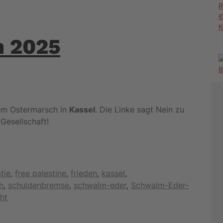
R
K
K
h 2025
em Ostermarsch in
Kassel
. Die Linke sagt Nein zu
Gesell­schaft!
tie
,
free palestine
,
frieden
,
kassel
,
h
,
schuldenbremse
,
schwalm-eder
,
Schwalm-Eder-
ht