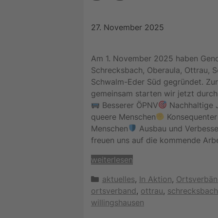
27. November 2025
Am 1. November 2025 haben Genos
Schrecksbach, Oberaula, Ottrau, 
Schwalm-Eder Süd gegründet. Zur
gemeinsam starten wir jetzt durch
Besserer ÖPNV
Nachhaltige 
queere Menschen
Konsequenter 
Menschen
Ausbau und Verbesser
freuen uns auf die kommende Arb
weiterlesen
Kategorien
aktuelles
,
In Aktion
,
Ortsverbä
ortsverband
,
ottrau
,
schrecksbach
willingshausen