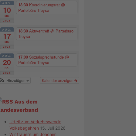
AUG.
18:30
Koordinierungsrat
@
10
Parteibüro Treysa
Mo.
2026
AUG.
18:30
Aktiventreff
@ Parteibüro
17
Treysa
Mo.
2026
AUG.
17:00
Sozialsprechstunde
@
20
Parteibüro Treysa
Do.
2026
Hinzufügen
Kalender anzeigen
Aus dem
Landesverband
Urteil zum Verkehrswende
Volksbegehren
15. Juli 2026
Wir trauern um Joachim