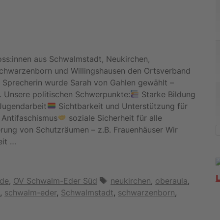
s:innen aus Schwalmstadt, Neukirchen,
Schwarzenborn und Willingshausen den Ortsverband
 Sprecherin wurde Sarah von Gahlen gewählt –
. Unsere politischen Schwerpunkte:
Starke Bildung
Jugendarbeit
Sichtbarkeit und Unterstützung für
Antifaschismus
soziale Sicherheit für alle
ung von Schutzräumen – z.B. Frauenhäuser Wir
eit …
Schlagwörter
nde
,
OV Schwalm-Eder Süd
neukirchen
,
oberaula
,
,
schwalm-eder
,
Schwalmstadt
,
schwarzenborn
,