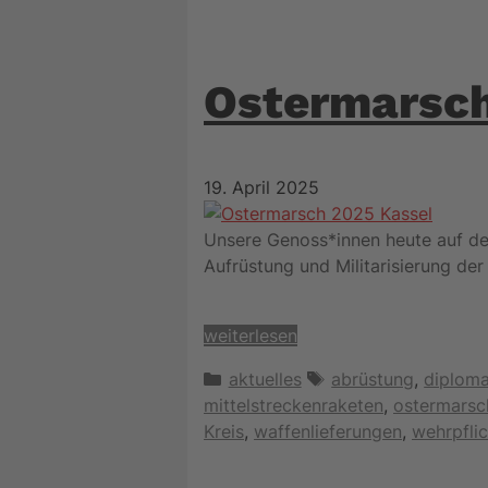
Ostermarsc
19. April 2025
Unsere Genoss*innen heute auf d
Aufrüstung und Militarisierung der 
weiterlesen
Kategorien
Schlagwörter
aktuelles
abrüstung
,
diploma
mittelstreckenraketen
,
ostermarsc
Kreis
,
waffenlieferungen
,
wehrpflic