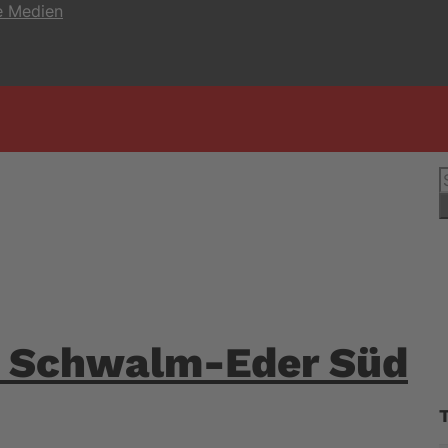
e Medien
S
n
d Schwalm-Eder Süd