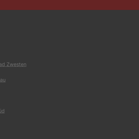
Bad Zwesten
gau
üd