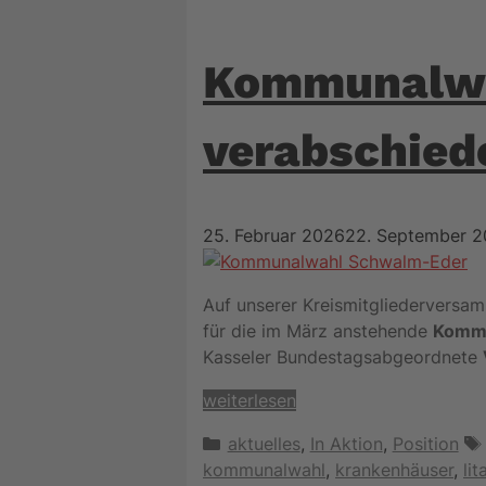
Kommunalw
verabschied
25. Februar 2026
22. September 
Auf unserer Kreismitgliederversa
für die im März anstehende
Komm
Kasseler Bundestagsabgeordnete
weiterlesen
Kategorien
aktuelles
,
In Aktion
,
Position
kommunalwahl
,
krankenhäuser
,
lit