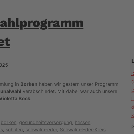
ahlprogramm
et
2025
D
D
mmlung in
Borken
haben wir gestern unser Programm
D
unalwahl
verabschiedet. Mit dabei war auch unsere
Violetta Bock
.
L
d
K
Schlagwörter
borken
,
gesundheitsversorgung
,
hessen
,
P
as
,
schulen
,
schwalm-eder
,
Schwalm-Eder-Kreis