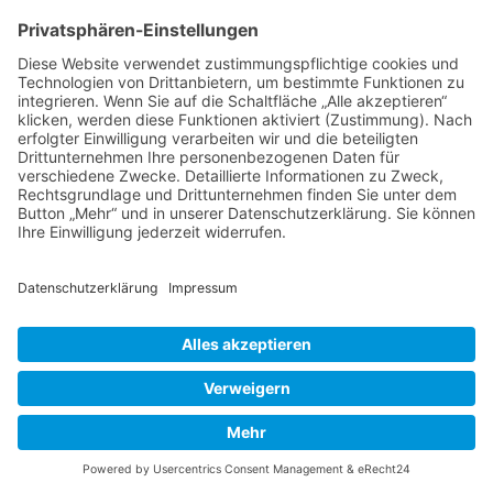
Kontakt
DIE LINKE. Schwalm-Eder
Steingasse 5
34613 Schwalmstadt
Tel.06691 8077899
info@die-linke-schwalm-eder.de
Gesetzliches
Impressum
Datenschutzerklärung
Cookie-Einstellungen
© 2026 DIE LINKE. Schwalm-Eder
• Erstellt mit
GeneratePress
Schließen