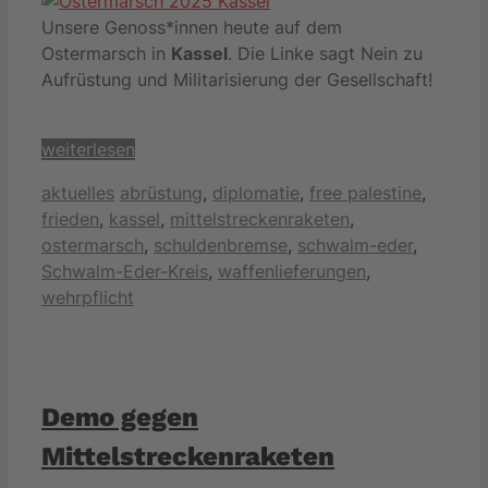
Unsere Genoss*innen heute auf dem
Ostermarsch in
Kassel
. Die Linke sagt Nein zu
Aufrüstung und Militarisierung der Gesell­schaft!
weiterlesen
Kategorien
Schlagwörter
aktuelles
abrüstung
,
diplomatie
,
free palestine
,
frieden
,
kassel
,
mittelstreckenraketen
,
ostermarsch
,
schuldenbremse
,
schwalm-eder
,
Schwalm-Eder-Kreis
,
waffenlieferungen
,
wehrpflicht
Demo gegen
Mittelstreckenraketen