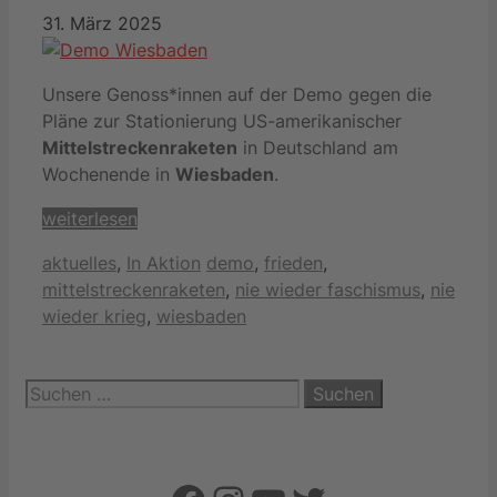
31. März 2025
Unsere Genoss*innen auf der Demo gegen die
Pläne zur Stationierung US-amerikanischer
Mittelstreckenraketen
in Deutschland am
Wochenende in
Wiesbaden
.
weiterlesen
Kategorien
Schlagwörter
aktuelles
,
In Aktion
demo
,
frieden
,
mittelstreckenraketen
,
nie wieder faschismus
,
nie
wieder krieg
,
wiesbaden
Suchen
nach: