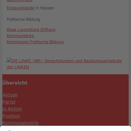
Kreisverbände
in Hessen
Politische Bildung
Rosa Luxemburg Stiftung
Kommunelinks
Kommission Politische Bildung
Übersicht
Aktuell
Partei
In Aktion
Position
Kommunalpolitik
Termine