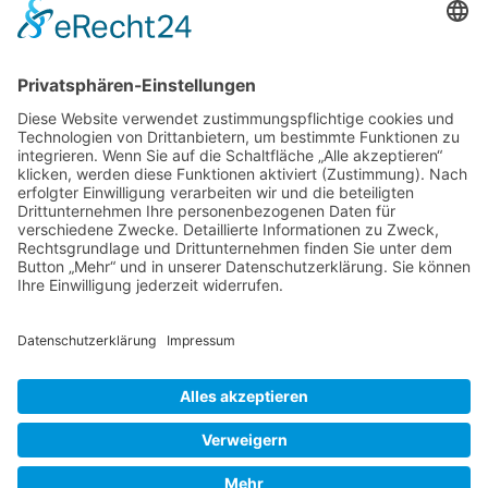
Kontakt
DIE LINKE. Schwalm-Eder
Steingasse 5
34613 Schwalmstadt
Tel.06691 8077899
info@die-linke-schwalm-eder.de
Gesetzliches
Impressum
Datenschutzerklärung
Cookie-Einstellungen
© 2026 DIE LINKE. Schwalm-Eder
• Erstellt mit
GeneratePress