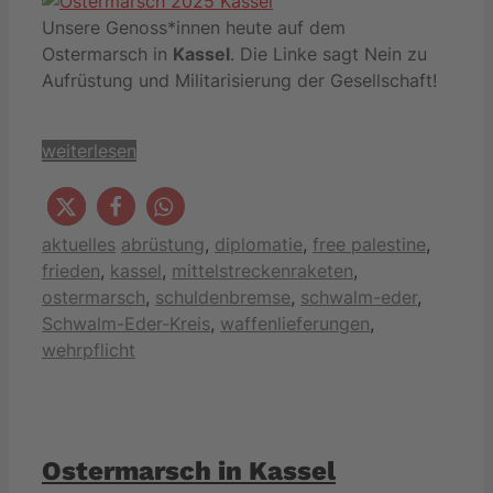
Unsere Genoss*innen heute auf dem
Ostermarsch in
Kassel
. Die Linke sagt Nein zu
Aufrüstung und Militarisierung der Gesell­schaft!
weiterlesen
Kategorien
Schlagwörter
aktuelles
abrüstung
,
diplomatie
,
free palestine
,
frieden
,
kassel
,
mittelstreckenraketen
,
ostermarsch
,
schuldenbremse
,
schwalm-eder
,
Schwalm-Eder-Kreis
,
waffenlieferungen
,
wehrpflicht
Ostermarsch in Kassel