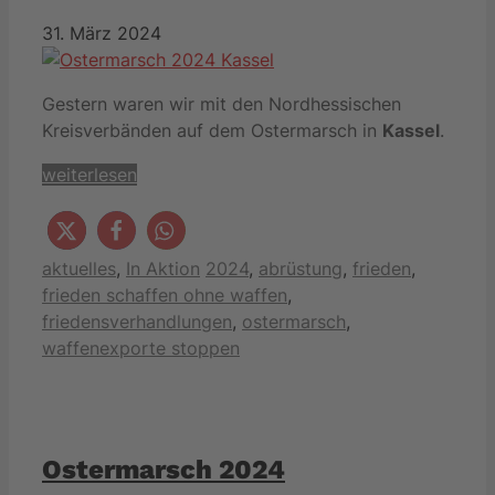
31. März 2024
Gestern waren wir mit den Nordhessischen
Kreisverbänden auf dem Ostermarsch in
Kassel
.
weiterlesen
Kategorien
Schlagwörter
aktuelles
,
In Aktion
2024
,
abrüstung
,
frieden
,
frieden schaffen ohne waffen
,
friedensverhandlungen
,
ostermarsch
,
waffenexporte stoppen
Ostermarsch 2024