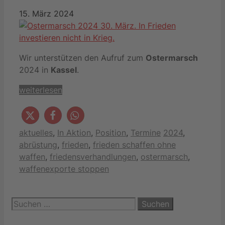
15. März 2024
Wir unterstützen den Aufruf zum
Ostermarsch
2024 in
Kassel
.
weiterlesen
Kategorien
Schlagwörter
aktuelles
,
In Aktion
,
Position
,
Termine
2024
,
abrüstung
,
frieden
,
frieden schaffen ohne
waffen
,
friedensverhandlungen
,
ostermarsch
,
waffenexporte stoppen
Suchen
nach: