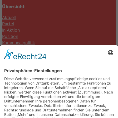
Übersicht
Aktuell
Partei
In Aktion
Position
Kommunalpolitik
Termine
Kontakt
DIE LINKE. Schwalm-Eder
Steingasse 5
34613 Schwalmstadt
Tel.06691 8077899
info@die-linke-schwalm-eder.de