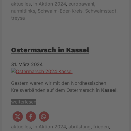
Kategorien
Schlagwörter
aktuelles
,
In Aktion
2024
,
europawahl
,
nurmitlinks
,
Schwalm-Eder-Kreis
,
Schwalmstadt
,
treysa
Ostermarsch in Kassel
31. März 2024
Gestern waren wir mit den Nordhessischen
Kreisverbänden auf dem Ostermarsch in
Kassel
.
weiterlesen
Kategorien
Schlagwörter
aktuelles
,
In Aktion
2024
,
abrüstung
,
frieden
,