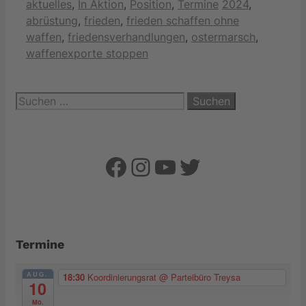
Kategorien
Schlagwörter
aktuelles
,
In Aktion
,
Position
,
Termine
2024
,
abrüstung
,
frieden
,
frieden schaffen ohne
waffen
,
friedensverhandlungen
,
ostermarsch
,
waffenexporte stoppen
Suchen
nach:
Facebook
Instagram
YouTube
Twitter
Termine
AUG.
18:30
Koordinierungsrat
@ Parteibüro Treysa
10
Mo.