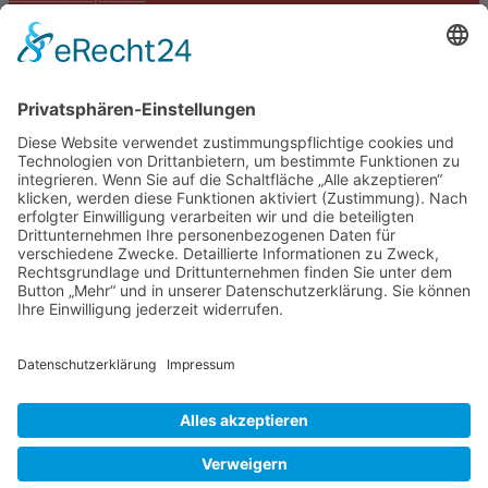
Termine
Kontakt
DIE LINKE. Schwalm-Eder
Steingasse 5
34613 Schwalmstadt
Tel.06691 8077899
info@die-linke-schwalm-eder.de
Gesetzliches
Impressum
Datenschutzerklärung
Cookie-Einstellungen
© 2026 DIE LINKE. Schwalm-Eder
• Erstellt mit