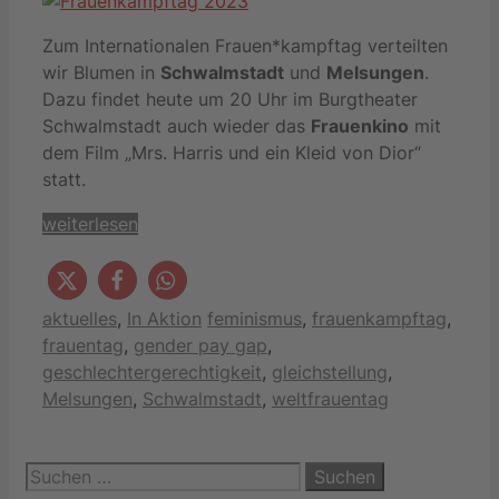
Zum Internationalen Frauen*kampftag verteilten
wir Blumen in
Schwalmstadt
und
Melsungen
.
Dazu findet heute um 20 Uhr im Burgtheater
Schwalmstadt auch wieder das
Frauenkino
mit
dem Film „Mrs. Harris und ein Kleid von Dior“
statt.
weiterlesen
Kategorien
Schlagwörter
aktuelles
,
In Aktion
feminismus
,
frauenkampftag
,
frauentag
,
gender pay gap
,
geschlechtergerechtigkeit
,
gleichstellung
,
Melsungen
,
Schwalmstadt
,
weltfrauentag
Suchen
nach: