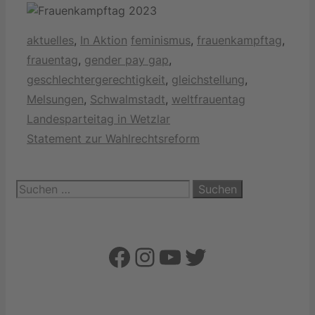
Kategorien
Schlagwörter
aktuelles
,
In Aktion
feminismus
,
frauenkampftag
,
frauentag
,
gender pay gap
,
geschlechtergerechtigkeit
,
gleichstellung
,
Melsungen
,
Schwalmstadt
,
weltfrauentag
Landesparteitag in Wetzlar
Statement zur Wahlrechtsreform
Suchen
nach:
Facebook
Instagram
YouTube
Twitter