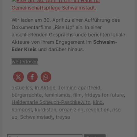
Wir laden am 30. April zu einer Aufführung des
Dokumentarfilms „Rise Up“ ein. In einer
anschließenden Gesprächsrunde berichten lokale
Akteure von ihrem Engagement im
Schwalm-
Eder Kreis
und darüber hinaus.
weiterlesen
Kategorien
Schlagwörter
aktuelles
,
In Aktion
,
Termine
apartheid
,
bürgerrechte
,
feminismus
,
film
,
fridays for future
,
Heidemarie Scheuch-Paschkewitz
,
kino
,
kompost
,
kurdistan
,
organizing
,
revolution
,
rise
up
,
Schwalmstadt
,
treysa