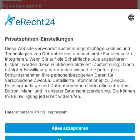
Kommunalpolitik
Termine
Kontakt
DIE LINKE. Schwalm-Eder
Steingasse 5
34613 Schwalmstadt
Tel.06691 8077899
info@die-linke-schwalm-eder.de
Gesetzliches
Impressum
Datenschutzerklärung
Cookie-Einstellungen