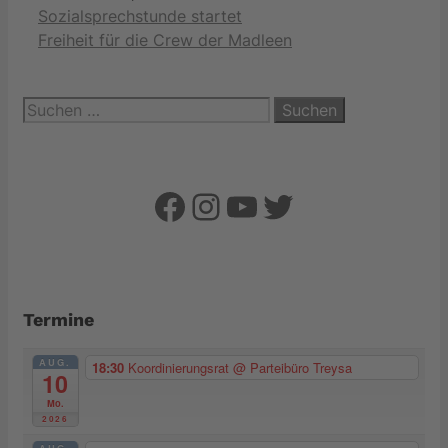
Sozialsprechstunde startet
Freiheit für die Crew der Madleen
Suchen
nach:
Facebook
Instagram
YouTube
Twitter
Termine
AUG.
18:30
Koordinierungsrat
@ Parteibüro Treysa
10
Mo.
2026