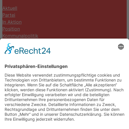
Aktuell
Partei
In Aktion
Position
Kommunalpolitik
Termine
Kontakt
DIE LINKE. Schwalm-Eder
Steingasse 5
34613 Schwalmstadt
Tel.06691 8077899
info@die-linke-schwalm-eder.de
Gesetzliches