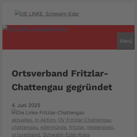
Zum
Inhalt
springen
Menü
Ortsverband Fritzlar-
Chattengau gegründet
4. Juni 2025
Kategorien
Schlagwört
aktuelles
,
In Aktion
,
OV Fritzlar-Chattengau
chattengau
,
edermünde
,
fritzlar
,
niedenstein
,
ortsverband
,
Schwalm-Eder-Kreis