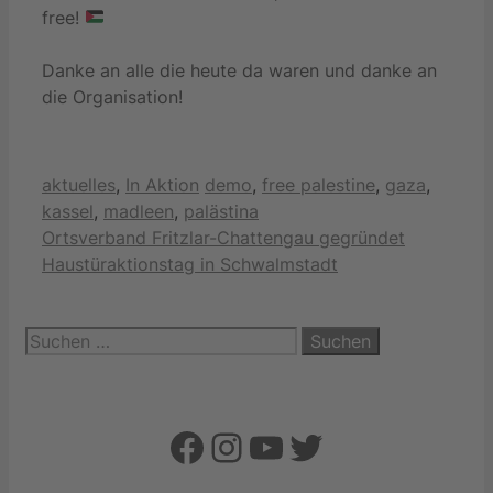
free!
Danke an alle die heute da waren und danke an
die Organisation!
Kategorien
Schlagwörter
aktuelles
,
In Aktion
demo
,
free palestine
,
gaza
,
kassel
,
madleen
,
palästina
Ortsverband Fritzlar-Chattengau gegründet
Haustüraktionstag in Schwalmstadt
Suchen
nach:
Facebook
Instagram
YouTube
Twitter