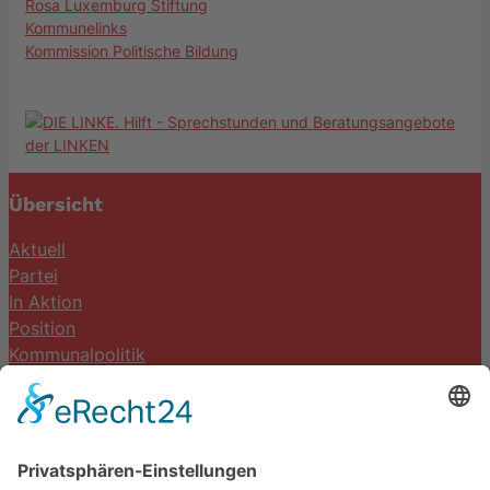
Rosa Luxemburg Stiftung
Kommunelinks
Kommission Politische Bildung
Übersicht
Aktuell
Partei
In Aktion
Position
Kommunalpolitik
Termine
Kontakt
DIE LINKE. Schwalm-Eder