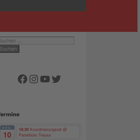
uchen
ach:
Facebook
Instagram
YouTube
Twitter
Termine
AUG.
18:30
Koordinierungsrat
@
10
Parteibüro Treysa