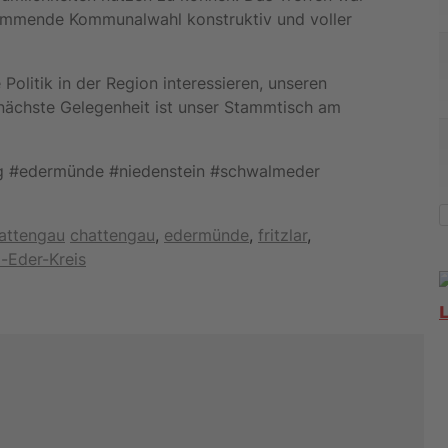
 kommende Kommunalwahl konstruktiv und voller
ke Politik in der Region interessieren, unseren
nächste Gelegenheit ist unser Stammtisch am
rg #edermünde #niedenstein #schwalmeder
Schlagwörter
hattengau
chattengau
,
edermünde
,
fritzlar
,
-Eder-Kreis