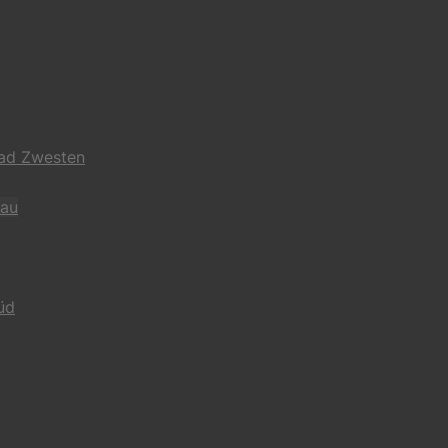
Bad Zwesten
gau
üd