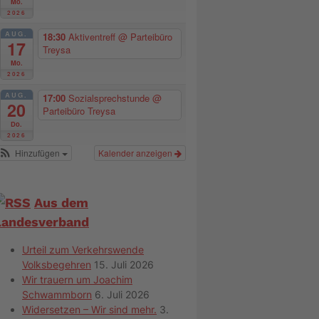
Mo.
2026
AUG.
18:30
Aktiventreff
@ Parteibüro
17
Treysa
Mo.
2026
AUG.
17:00
Sozialsprechstunde
@
20
Parteibüro Treysa
Do.
2026
Hinzufügen
Kalender anzeigen
Aus dem
Landesverband
Urteil zum Verkehrswende
Volksbegehren
15. Juli 2026
Wir trauern um Joachim
Schwammborn
6. Juli 2026
Widersetzen – Wir sind mehr.
3.