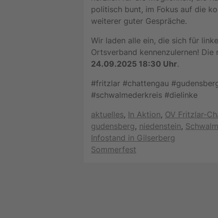
politisch bunt, im Fokus auf die
weiterer guter Gespräche.
Wir laden alle ein, die sich für lin
Ortsverband kennenzulernen! Die 
24.09.2025 18:30 Uhr
.
#fritzlar #chattengau #gudensbe
#schwalmederkreis #dielinke
Kategorien
aktuelles
,
In Aktion
,
OV Fritzlar-C
gudensberg
,
niedenstein
,
Schwalm
Infostand in Gilserberg
Sommerfest