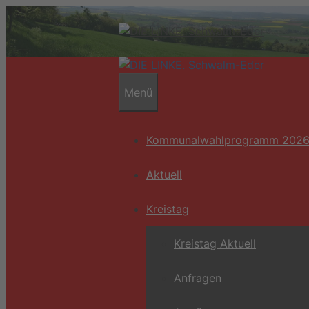
Zum
Inhalt
springen
Menü
Kommunalwahlprogramm 202
Aktuell
Kreistag
Kreistag Aktuell
Anfragen