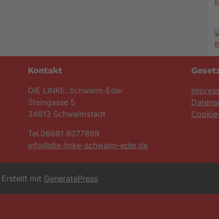
K
Kontakt
Gesetz
DIE LINKE. Schwalm-Eder
Impres
Steingasse 5
Datens
34613 Schwalmstadt
Cookie-
Tel.06691 8077899
info@die-linke-schwalm-eder.de
Erstellt mit
GeneratePress
6