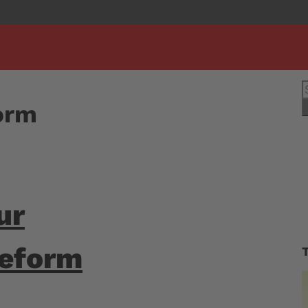
S
n
orm
ur
reform