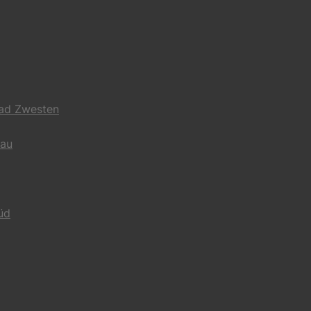
Bad Zwesten
gau
üd