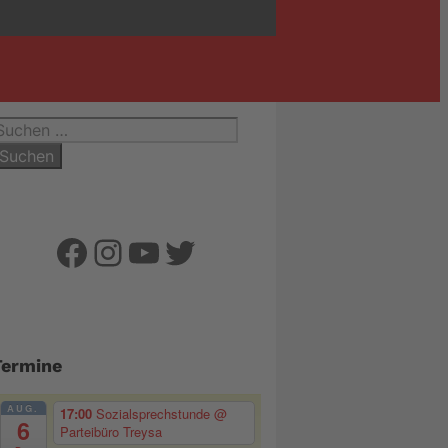
uchen
ach:
Facebook
Instagram
YouTube
Twitter
Termine
AUG.
17:00
Sozialsprechstunde
@
6
Parteibüro Treysa