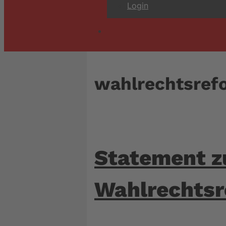
Login
wahlrechtsref
Statement z
Wahlrechts