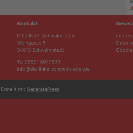
Kontakt
Gesetz
DIE LINKE. Schwalm-Eder
Impres
Steingasse 5
Datens
34613 Schwalmstadt
Cookie-
Tel.06691 8077899
info@die-linke-schwalm-eder.de
Erstellt mit
GeneratePress
6