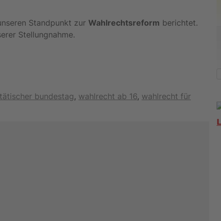
unseren Standpunkt zur
Wahlrechtsreform
berichtet.
serer Stellungnahme.
itätischer bundestag
,
wahlrecht ab 16
,
wahlrecht für