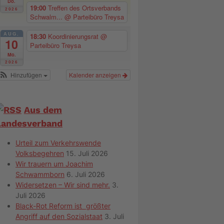
Do.
19:00
Treffen des Ortsverbands
2026
Schwalm...
@ Parteibüro Treysa
AUG.
18:30
Koordinierungsrat
@
10
Parteibüro Treysa
Mo.
2026
Hinzufügen
Kalender anzeigen
Aus dem
Landesverband
Urteil zum Verkehrswende
Volksbegehren
15. Juli 2026
Wir trauern um Joachim
Schwammborn
6. Juli 2026
Widersetzen – Wir sind mehr.
3.
Juli 2026
Black-Rot Reform ist größter
Angriff auf den Sozialstaat
3. Juli