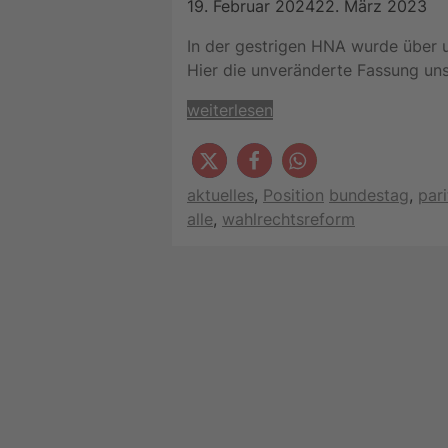
19. Februar 2024
22. März 2023
In der gestrigen HNA wurde über 
Hier die unveränderte Fassung un
weiterlesen
Kategorien
Schlagwörter
aktuelles
,
Position
bundestag
,
par
alle
,
wahlrechtsreform