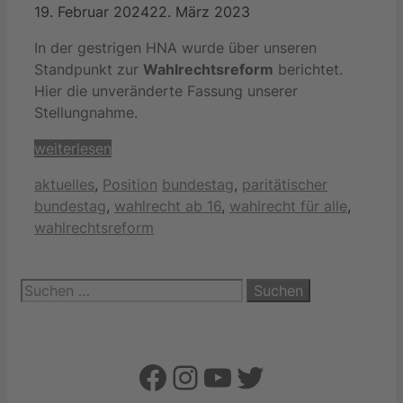
19. Februar 2024
22. März 2023
In der gestrigen HNA wurde über unseren
Standpunkt zur
Wahlrechtsreform
berichtet.
Hier die unveränderte Fassung unserer
Stellungnahme.
weiterlesen
Kategorien
Schlagwörter
aktuelles
,
Position
bundestag
,
paritätischer
bundestag
,
wahlrecht ab 16
,
wahlrecht für alle
,
wahlrechtsreform
Suchen
nach:
Facebook
Instagram
YouTube
Twitter