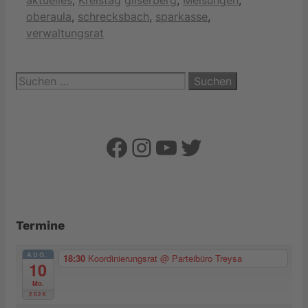
aktuelles
,
Kreistag
gilserberg
,
Melsungen
,
oberaula
,
schrecksbach
,
sparkasse
,
verwaltungsrat
Suchen
nach:
Facebook
Instagram
YouTube
Twitter
Termine
AUG.
18:30
Koordinierungsrat
@ Parteibüro Treysa
10
Mo.
2026