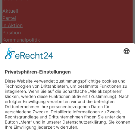
Aktuell
Partei
In Aktion
Position
Kommunalpolitik
Termine
Kontakt
DIE LINKE. Schwalm-Eder
Steingasse 5
34613 Schwalmstadt
Tel.06691 8077899
info@die-linke-schwalm-eder.de
Gesetzliches