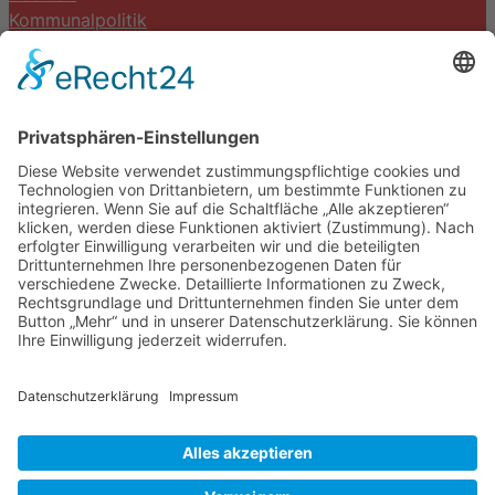
Kommunalpolitik
Termine
Kontakt
DIE LINKE. Schwalm-Eder
Steingasse 5
34613 Schwalmstadt
Tel.06691 8077899
info@die-linke-schwalm-eder.de
Gesetzliches
Impressum
Datenschutzerklärung
Cookie-Einstellungen