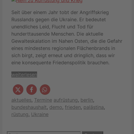
Seit über einem Jahr tobt der Angriffskrieg
Russlands gegen die Ukraine. Er bedeutet
unendliches Leid, Flucht und Tod für
hunderttausende Menschen. Die aktuelle
Gewalteskalation im Nahen Osten, die die Gefahr
eines mindestens regionalen Flächenbrands in
sich birgt, zeigt erneut und dringlich, dass wir
eine konsequente Friedenspolitik brauchen.
weiterlesen
Kategorien
Schlagwörter
aktuelles
,
Termine
aufrüstung
,
berlin
,
bundeshaushalt
,
demo
,
frieden
,
palästina
,
rüstung
,
Ukraine