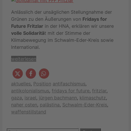
Anlässlich der unsäglichen Stellungnahme der
Grünen zu den Äußerungen von
Fridays for
Future Fritzlar
in der HNA, erklären wir unsere
volle Solidaritä
t mit der Stimme der
Klimabewegung im Schwalm-Eder-Kreis sowie
International.
weiterlesen
Kategorien
Schlagwörter
aktuelles
,
Position
antifaschismus
,
antikolonialismus
,
fridays for future
,
fritzlar
,
gaza
,
israel
,
jürgen bachmann
,
klimaschutz
,
naher osten
,
palästina
,
Schwalm-Eder-Kreis
,
waffenstillstand