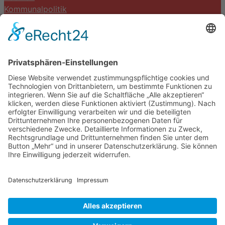
Kommunalpolitik
Termine
Kontakt
DIE LINKE. Schwalm-Eder
Steingasse 5
34613 Schwalmstadt
Tel.06691 8077899
info@die-linke-schwalm-eder.de
Gesetzliches
Impressum
Datenschutzerklärung
Cookie-Einstellungen