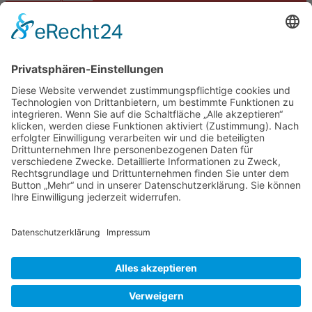
Termine
Kontakt
DIE LINKE. Schwalm-Eder
Steingasse 5
34613 Schwalmstadt
Tel.06691 8077899
info@die-linke-schwalm-eder.de
Gesetzliches
Impressum
Datenschutzerklärung
Cookie-Einstellungen
© 2026 DIE LINKE. Schwalm-Eder
• Erstellt mit