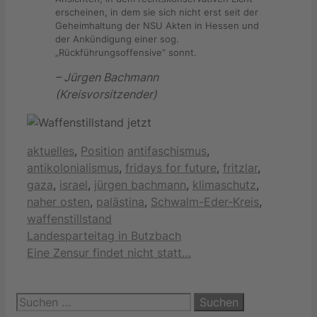
erscheinen, in dem sie sich nicht erst seit der
Geheimhaltung der NSU Akten in Hessen und
der Ankündigung einer sog.
„Rückführungsoffensive“ sonnt.
– Jürgen Bachmann
(Kreisvorsitzender)
Kategorien
Schlagwörter
aktuelles
,
Position
antifaschismus
,
antikolonialismus
,
fridays for future
,
fritzlar
,
gaza
,
israel
,
jürgen bachmann
,
klimaschutz
,
naher osten
,
palästina
,
Schwalm-Eder-Kreis
,
waffenstillstand
Landesparteitag in Butzbach
Eine Zensur findet nicht statt…
Suchen
nach: