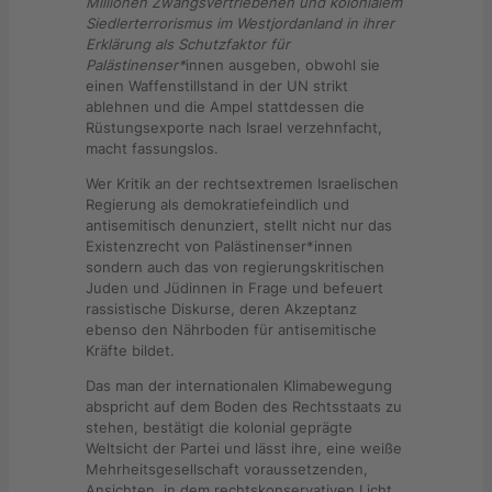
Millionen Zwangsvertriebenen und kolonialem
Siedlerterrorismus im Westjordanland in ihrer
Erklärung als Schutzfaktor für
Palästinenser*
innen ausgeben, obwohl sie
einen Waffenstillstand in der UN strikt
ablehnen und die Ampel stattdessen die
Rüstungsexporte nach Israel verzehnfacht,
macht fassungslos.
Wer Kritik an der rechtsextremen Israelischen
Regierung als demokratiefeindlich und
antisemitisch denunziert, stellt nicht nur das
Existenzrecht von Palästinenser*innen
sondern auch das von regierungskritischen
Juden und Jüdinnen in Frage und befeuert
rassistische Diskurse, deren Akzeptanz
ebenso den Nährboden für antisemitische
Kräfte bildet.
Das man der internationalen Klimabewegung
abspricht auf dem Boden des Rechtsstaats zu
stehen, bestätigt die kolonial geprägte
Weltsicht der Partei und lässt ihre, eine weiße
Mehrheitsgesellschaft voraussetzenden,
Ansichten, in dem rechtskonservativen Licht