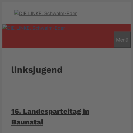
Zum
Inhalt
springen
Menü
linksjugend
16. Landesparteitag in
Baunatal