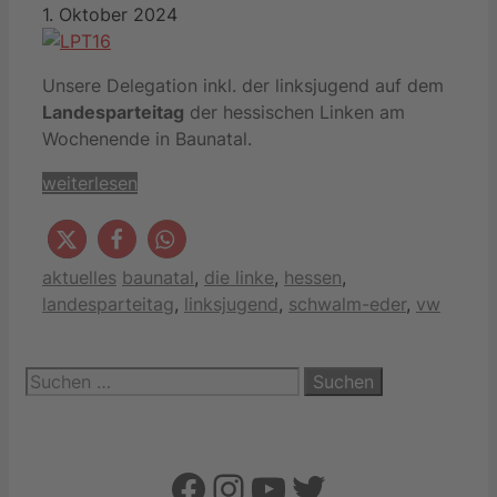
1. Oktober 2024
Unsere Delegation inkl. der linksjugend auf dem
Landesparteitag
der hessischen Linken am
Wochenende in Baunatal.
weiterlesen
Kategorien
Schlagwörter
aktuelles
baunatal
,
die linke
,
hessen
,
landesparteitag
,
linksjugend
,
schwalm-eder
,
vw
Suchen
nach:
Facebook
Instagram
YouTube
Twitter