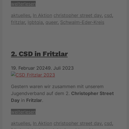
weiterlesen
Kategorien
Schlagwörter
aktuelles
,
In Aktion
christopher street day
,
csd
,
fritzlar
,
lgbtqia
,
queer
,
Schwalm-Eder-Kreis
2. CSD in Fritzlar
19. Februar 2024
9. Juli 2023
Gestern waren wir zusammen mit unserem
Jugendverband auf dem 2.
Christopher Street
Day
in
Fritzlar
.
weiterlesen
Kategorien
Schlagwörter
aktuelles
,
In Aktion
christopher street day
,
csd
,