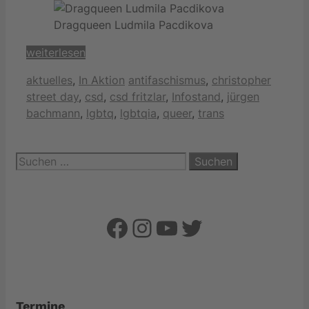
Dragqueen Ludmila Pacdikova
weiterlesen
Kategorien
Schlagwörter
aktuelles
,
In Aktion
antifaschismus
,
christopher
street day
,
csd
,
csd fritzlar
,
Infostand
,
jürgen
bachmann
,
lgbtq
,
lgbtqia
,
queer
,
trans
Suchen
nach:
Facebook
Instagram
YouTube
Twitter
Termine