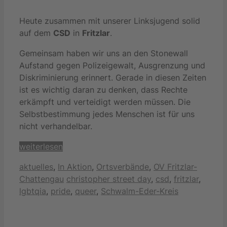
Heute zusammen mit unserer Linksjugend solid
auf dem
CSD
in
Fritzlar
.
Gemeinsam haben wir uns an den Stonewall
Aufstand gegen Polizeigewalt, Ausgrenzung und
Diskriminierung erinnert. Gerade in diesen Zeiten
ist es wichtig daran zu denken, dass Rechte
erkämpft und verteidigt werden müssen. Die
Selbstbestimmung jedes Menschen ist für uns
nicht verhandelbar.
weiterlesen
Kategorien
aktuelles
,
In Aktion
,
Ortsverbände
,
OV Fritzlar-
Schlagwörter
Chattengau
christopher street day
,
csd
,
fritzlar
,
lgbtqia
,
pride
,
queer
,
Schwalm-Eder-Kreis