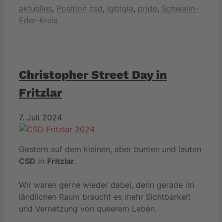
Kategorien
Schlagwörter
aktuelles
,
Position
csd
,
lgbtqia
,
pride
,
Schwalm-
Eder-Kreis
Christopher Street Day in
Fritzlar
7. Juli 2024
Gestern auf dem kleinen, aber bunten und lauten
CSD
in
Fritzlar
.
Wir waren gerne wieder dabei, denn gerade im
ländlichen Raum braucht es mehr Sichtbarkeit
und Vernetzung von queerem Leben.