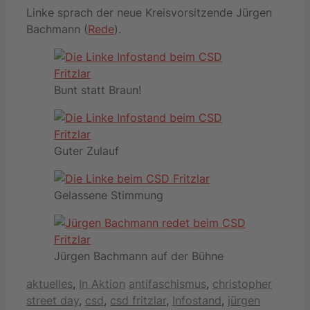
Linke sprach der neue Kreisvorsitzende Jürgen
Bachmann (
Rede
).
Bunt statt Braun!
Guter Zulauf
Gelassene Stimmung
Jürgen Bachmann auf der Bühne
Kategorien
Schlagwörter
aktuelles
,
In Aktion
antifaschismus
,
christopher
street day
,
csd
,
csd fritzlar
,
Infostand
,
jürgen