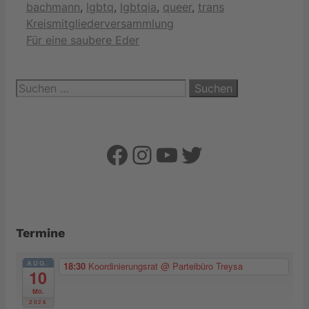
bachmann
,
lgbtq
,
lgbtqia
,
queer
,
trans
Kreismitgliederversammlung
Für eine saubere Eder
Suchen
nach:
Facebook
Instagram
YouTube
Twitter
Termine
AUG.
18:30
Koordinierungsrat
@ Parteibüro Treysa
10
Mo.
2026