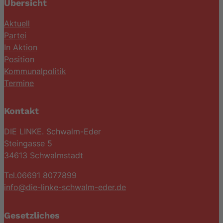
Übersicht
Aktuell
Partei
In Aktion
Position
Kommunalpolitik
Termine
Kontakt
DIE LINKE. Schwalm-Eder
Steingasse 5
34613 Schwalmstadt
Tel.06691 8077899
info@die-linke-schwalm-eder.de
Gesetzliches