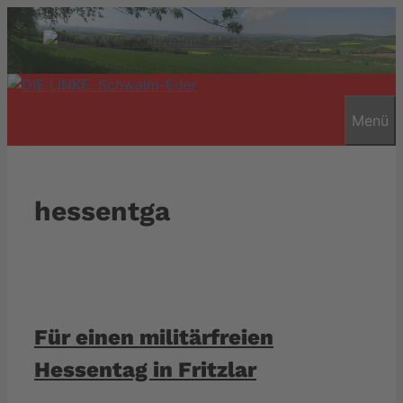
Zum
Inhalt
springen
Menü
hessentga
Für einen militärfreien
Hessentag in Fritzlar