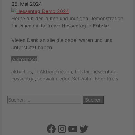
25. Mai 2024
Heute auf der lauten und mutigen Demonstration
für einen militärfreien Hessentag in
Fritzlar
.
Vielen Dank an alle die dabei waren und uns
unterstützt haben.
weiterlesen
Kategorien
Schlagwörter
aktuelles
,
In Aktion
frieden
,
fritzlar
,
hessentag
,
hessentga
,
schwalm-eder
,
Schwalm-Eder-Kreis
Suchen
nach:
Facebook
Instagram
YouTube
Twitter