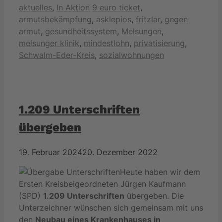
Kategorien
Schlagwörter
aktuelles
,
In Aktion
9 euro ticket
,
armutsbekämpfung
,
asklepios
,
fritzlar
,
gegen
armut
,
gesundheitssystem
,
Melsungen
,
melsunger klinik
,
mindestlohn
,
privatisierung
,
Schwalm-Eder-Kreis
,
sozialwohnungen
1.209 Unterschriften
übergeben
19. Februar 2024
20. Dezember 2022
Heute haben wir dem
Ersten Kreisbeigeordneten Jürgen Kaufmann
(SPD)
1.209 Unterschriften
übergeben. Die
Unterzeichner wünschen sich gemeinsam mit uns
den
Neubau eines Krankenhauses in