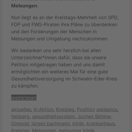
Melsungen
.
Nun liegt es an der Kreistags-Mehrheit von SPD,
FDP und FWG-Piraten ihre Pläne zu überdenken
und den Forderungen der Menschen in
Melsungen und Umgebung nachzukommen.
Wir bedanken uns sehr herzlich bei allen
Unterzeichner*innen dafür, dass sie unsere
Petition mitgetragen haben und uns damit
ermöglichten ein weiteres Mal für eine gute
Gesundheitsversorgung im Schwalm-Eder-Kreis
zu kämpfen.
weiterlesen
Kategorien
Schlagwörter
aktuelles
,
In Aktion
,
Kreistag
,
Position
asklepios
,
felsberg
,
gesundheitssystem
,
Jochen Böhme-
Gingold
,
jürgen bachmann
,
klinik
,
krankenhaus
,
Kreistag
,
Melsungen
,
melsunger klinik
,