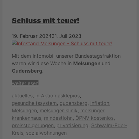
Schluss mit teuer!
19. Februar 2024
21. Juli 2023
Mit dem Infomobil unserer Bundestagsfraktion
waren wir diese Woche in
Melsungen
und
Gudensberg
.
weiterlesen
Kategorien
Schlagwörter
aktuelles
,
In Aktion
asklepios
,
gesundheitssystem
,
gudensberg
,
Inflation
,
Melsungen
,
melsunger klinik
,
melsunger
krankenhaus
,
mindestlohn
,
ÖPNV kostenlos
,
preissteigerungen
,
privatisierung
,
Schwalm-Eder-
Kreis
,
sozialwohnungen