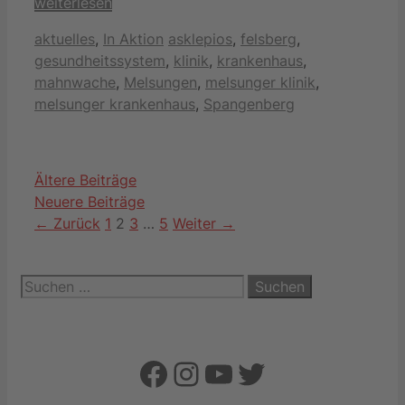
weiterlesen
Kategorien
Schlagwörter
aktuelles
,
In Aktion
asklepios
,
felsberg
,
gesundheitssystem
,
klinik
,
krankenhaus
,
mahnwache
,
Melsungen
,
melsunger klinik
,
melsunger krankenhaus
,
Spangenberg
Ältere Beiträge
Neuere Beiträge
Seite
Seite
Seite
Seite
←
Zurück
1
2
3
…
5
Weiter
→
Suchen
nach:
Facebook
Instagram
YouTube
Twitter