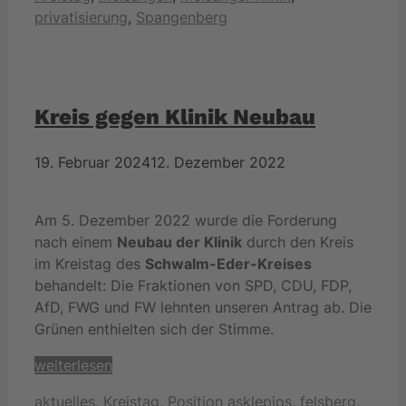
privatisierung
,
Spangenberg
Kreis gegen Klinik Neubau
19. Februar 2024
12. Dezember 2022
Am 5. Dezember 2022 wurde die Forderung
nach einem
Neubau der Klinik
durch den Kreis
im Kreistag des
Schwalm-Eder-Kreises
behandelt: Die Fraktionen von SPD, CDU, FDP,
AfD, FWG und FW lehnten unseren Antrag ab. Die
Grünen enthielten sich der Stimme.
weiterlesen
Kategorien
Schlagwörter
aktuelles
,
Kreistag
,
Position
asklepios
,
felsberg
,