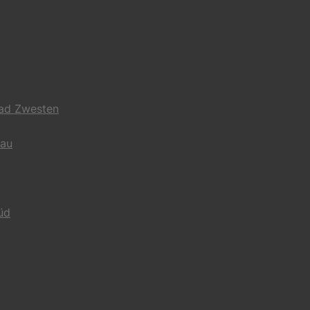
Bad Zwesten
gau
üd