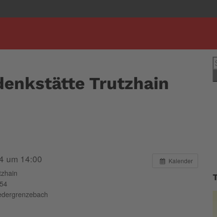
S
n
enkstätte Trutzhain
24 um 14:00
Kalender
tzhain
254
edergrenzebach