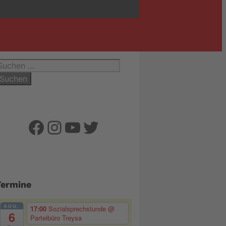
uchen
ach:
Facebook
Instagram
YouTube
Twitter
Termine
AUG.
17:00
Sozialsprechstunde
@
6
Parteibüro Treysa