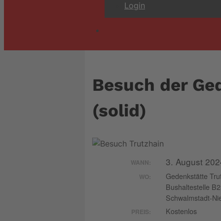
Login
Besuch der Ged
(solid)
3. August 20
WANN:
Gedenkstätte Tru
WO:
Bushaltestelle B
Schwalmstadt-Ni
Kostenlos
PREIS: