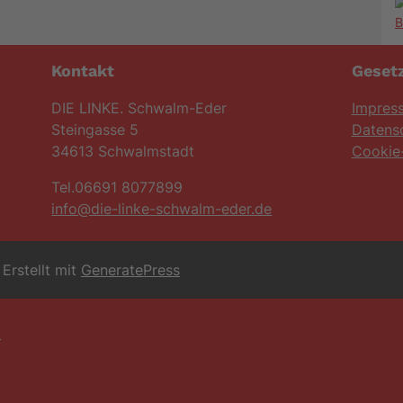
Kontakt
Gesetz
DIE LINKE. Schwalm-Eder
Impres
Steingasse 5
Datens
34613 Schwalmstadt
Cookie-
Tel.06691 8077899
info@die-linke-schwalm-eder.de
Erstellt mit
GeneratePress
6