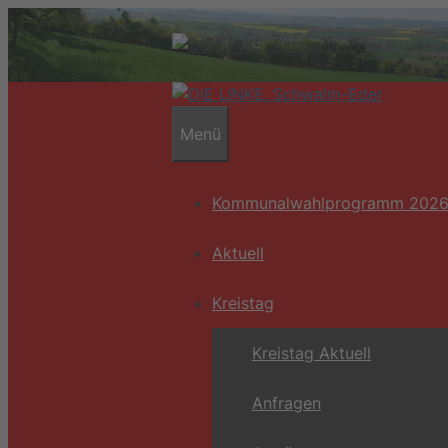
Zum
Inhalt
springen
Menü
Kommunalwahlprogramm 202
Aktuell
Kreistag
Kreistag Aktuell
Anfragen