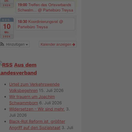
Do.
19:00
Treffen des Ortsverbands
2026
Schwalm...
@ Parteibüro Treysa
AUG.
18:30
Koordinierungsrat
@
10
Parteibüro Treysa
Mo.
2026
Hinzufügen
Kalender anzeigen
Aus dem
Landesverband
Urteil zum Verkehrswende
Volksbegehren
15. Juli 2026
Wir trauern um Joachim
Schwammborn
6. Juli 2026
Widersetzen – Wir sind mehr.
3.
Juli 2026
Black-Rot Reform ist größter
Angriff auf den Sozialstaat
3. Juli