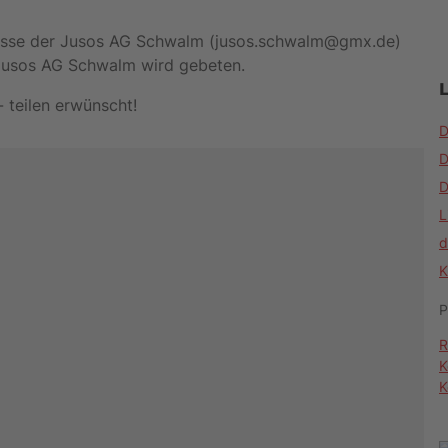
esse der Jusos AG Schwalm (jusos.schwalm@gmx.de)
 Jusos AG Schwalm wird gebeten.
 teilen erwünscht!
D
D
D
L
d
K
P
R
K
K