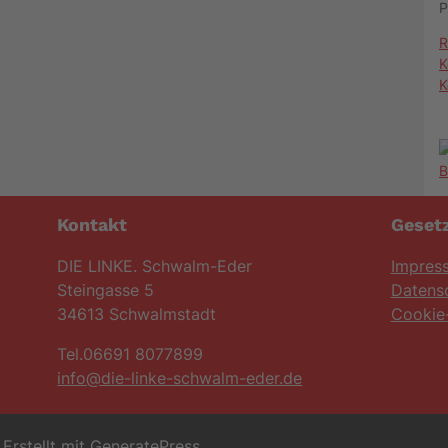
P
R
K
K
Kontakt
Gesetz
DIE LINKE. Schwalm-Eder
Impres
Steingasse 5
Datens
34613 Schwalmstadt
Cookie-
Tel.06691 8077899
info@die-linke-schwalm-eder.de
Erstellt mit
GeneratePress