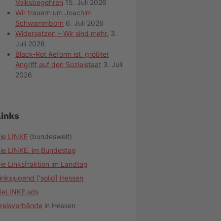
Volksbegehren
15. Juli 2026
Wir trauern um Joachim
Schwammborn
6. Juli 2026
Widersetzen – Wir sind mehr.
3.
Juli 2026
Black-Rot Reform ist größter
Angriff auf den Sozialstaat
3. Juli
2026
Links
ie LINKE
(bundesweit)
ie LINKE. im Bundestag
ie Linksfraktion im Landtag
inksjugend ['solid] Hessen
ieLINKE.sds
reisverbände
in Hessen