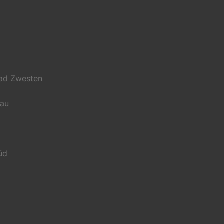
Bad Zwesten
gau
üd