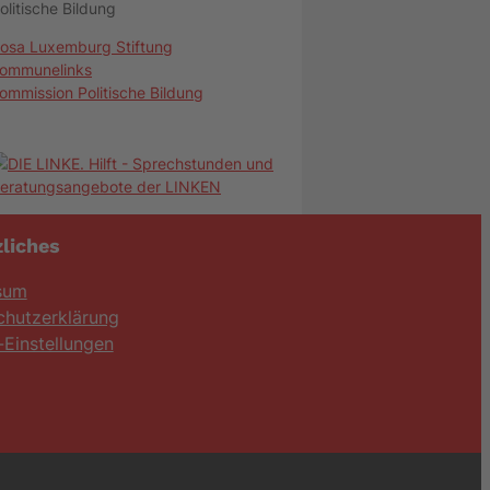
olitische Bildung
osa Luxemburg Stiftung
ommunelinks
ommission Politische Bildung
liches
sum
chutzerklärung
Einstellungen