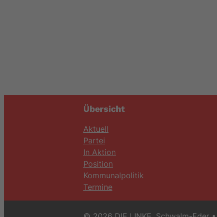
Übersicht
Aktuell
Partei
In Aktion
Position
Kommunalpolitik
Termine
© 2026 DIE LINKE. Schwalm-Eder
• 