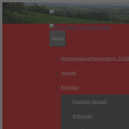
Zum
Inhalt
springen
Menü
Kommunalwahlprogramm 202
Aktuell
Kreistag
Kreistag Aktuell
Anfragen