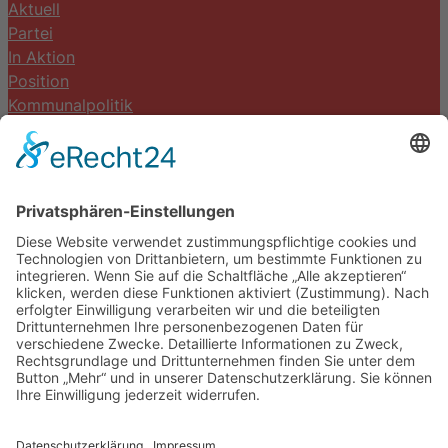
Aktuell
Partei
In Aktion
Position
Kommunalpolitik
Termine
Kontakt
DIE LINKE. Schwalm-Eder
Steingasse 5
34613 Schwalmstadt
Tel.06691 8077899
info@die-linke-schwalm-eder.de
Gesetzliches
Impressum