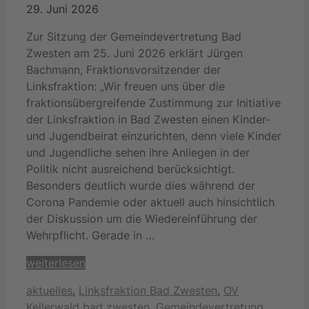
29. Juni 2026
Zur Sitzung der Gemeindevertretung Bad
Zwesten am 25. Juni 2026 erklärt Jürgen
Bachmann, Fraktionsvorsitzender der
Linksfraktion: „Wir freuen uns über die
fraktionsübergreifende Zustimmung zur Initiative
der Linksfraktion in Bad Zwesten einen Kinder-
und Jugendbeirat einzurichten, denn viele Kinder
und Jugendliche sehen ihre Anliegen in der
Politik nicht ausreichend berücksichtigt.
Besonders deutlich wurde dies während der
Corona Pandemie oder aktuell auch hinsichtlich
der Diskussion um die Wiedereinführung der
Wehrpflicht. Gerade in …
weiterlesen
Kategorien
aktuelles
,
Linksfraktion Bad Zwesten
,
OV
Schlagwörter
Kellerwald
bad zwesten
,
Gemeindevertretung
,