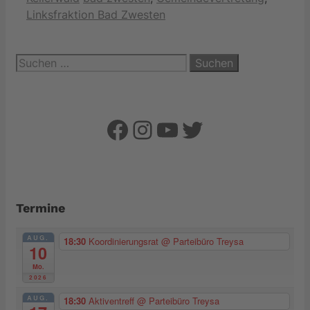
Linksfraktion Bad Zwesten
Suchen
nach:
Facebook
Instagram
YouTube
Twitter
Termine
AUG.
18:30
Koordinierungsrat
@ Parteibüro Treysa
10
Mo.
2026
AUG.
18:30
Aktiventreff
@ Parteibüro Treysa