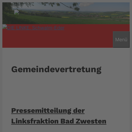
Zum
Inhalt
springen
Menü
Gemeindevertretung
Pressemitteilung der
Linksfraktion Bad Zwesten