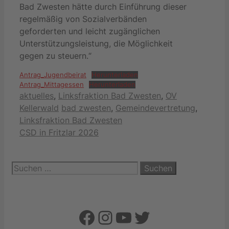
Bad Zwesten hätte durch Einführung dieser
regelmäßig von Sozialverbänden
geforderten und leicht zugänglichen
Unterstützungsleistung, die Möglichkeit
gegen zu steuern.“
Antrag_Jugendbeirat
Herunterladen
Antrag_Mittagessen
Herunterladen
Kategorien
aktuelles
,
Linksfraktion Bad Zwesten
,
OV
Schlagwörter
Kellerwald
bad zwesten
,
Gemeindevertretung
,
Linksfraktion Bad Zwesten
CSD in Fritzlar 2026
Suchen
nach:
Facebook
Instagram
YouTube
Twitter