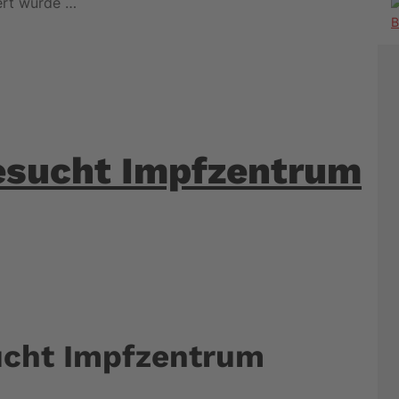
ert wurde …
esucht Impfzentrum
ucht Impfzentrum