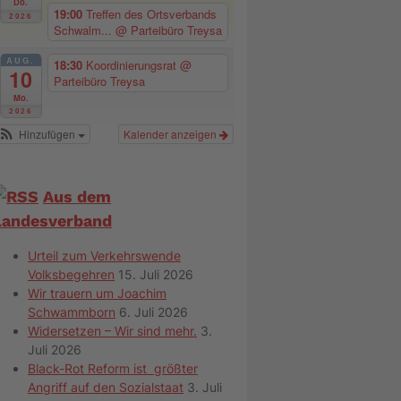
Do.
19:00
Treffen des Ortsverbands
2026
Schwalm...
@ Parteibüro Treysa
AUG.
18:30
Koordinierungsrat
@
10
Parteibüro Treysa
Mo.
2026
Hinzufügen
Kalender anzeigen
Aus dem
Landesverband
Urteil zum Verkehrswende
Volksbegehren
15. Juli 2026
Wir trauern um Joachim
Schwammborn
6. Juli 2026
Widersetzen – Wir sind mehr.
3.
Juli 2026
Black-Rot Reform ist größter
Angriff auf den Sozialstaat
3. Juli