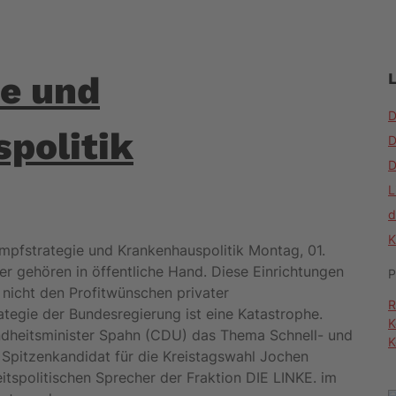
ie und
D
politik
D
D
L
d
K
mpfstrategie und Krankenhauspolitik Montag, 01.
r gehören in öffentliche Hand. Diese Einrichtungen
P
icht den Profitwünschen privater
R
ategie der Bundesregierung ist eine Katastrophe.
K
dheitsminister Spahn (CDU) das Thema Schnell- und
K
 Spitzenkandidat für die Kreistagswahl Jochen
spolitischen Sprecher der Fraktion DIE LINKE. im