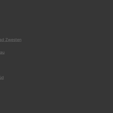
Bad Zwesten
gau
üd