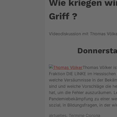
Wie kriegen wi
Griff ?
Videodiskussion mit Thomas Völk
Donnerstag
Thomas Völker ist
Fraktion DIE LINKE im Hessischen L
welche Versäumnisse in der Bekäm
sind und welche Vorschläge die h
hat, um die Fehler auszuräumen. Le
Pandemiebekämpfung zu einer weit
sozial, in Bildungsfragen, in der w
Kategorien
Schlagwörter
aktuelles
,
Termine
Corona