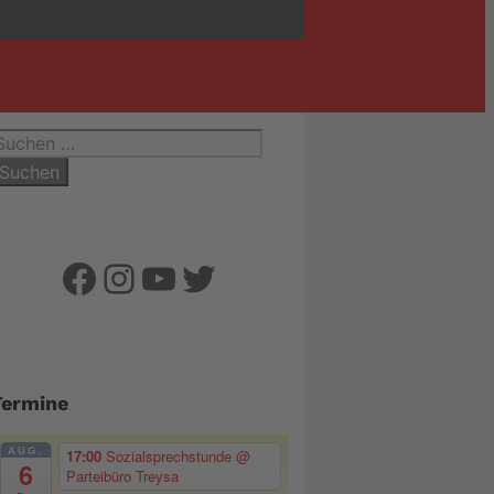
uchen
ach:
Facebook
Instagram
YouTube
Twitter
Termine
AUG.
17:00
Sozialsprechstunde
@
6
Parteibüro Treysa