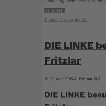
Bundestag, Achim Kessler. Moderi
weiterlesen
Kategorien
Schlagwörter
Termine
Corona
,
Impfen
DIE LINKE b
Fritzlar
19. Februar 2024
2. Februar 2021
DIE LINKE bes