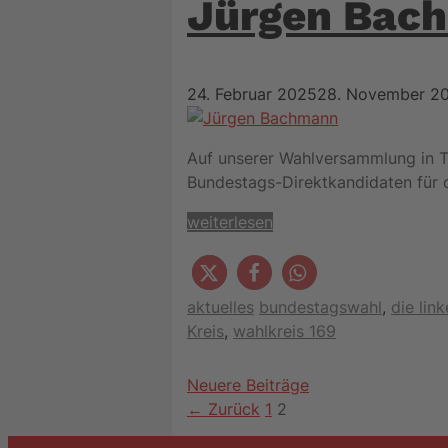
Jürgen Bach
24. Februar 2025
28. November 2
Auf unserer Wahlversammlung in 
Bundestags-Direktkandidaten für 
weiterlesen
Kategorien
Schlagwörter
aktuelles
bundestagswahl
,
die link
Kreis
,
wahlkreis 169
Neuere Beiträge
Seite
Seite
←
Zurück
1
2