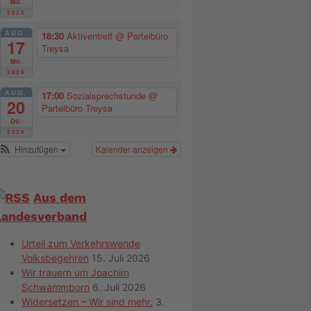
Mo.
2026
AUG.
18:30
Aktiventreff
@ Parteibüro
17
Treysa
Mo.
2026
AUG.
17:00
Sozialsprechstunde
@
20
Parteibüro Treysa
Do.
2026
Hinzufügen
Kalender anzeigen
Aus dem
Landesverband
Urteil zum Verkehrswende
Volksbegehren
15. Juli 2026
Wir trauern um Joachim
Schwammborn
6. Juli 2026
Widersetzen – Wir sind mehr.
3.