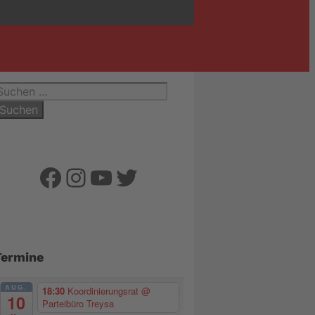
uchen
ach:
Facebook
Instagram
YouTube
Twitter
Termine
AUG.
18:30
Koordinierungsrat
@
10
Parteibüro Treysa