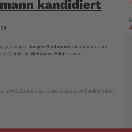
mann kandidiert
K
024
Treysa wurde
Jürgen Bachmann
einstimmig zum
den Wahlkreis
Schwalm-Eder
gewählt.
e
,
jürgen bachmann
,
schwalm-eder
,
Schwalm-Eder-