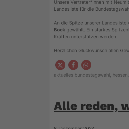
Unsere Vertreter*innen mit Neumit
Landesliste für die Bundestagswa
An die Spitze unserer Landeslist
Bock
gewählt. Ein starkes Spitzen
Kräften unterstützen werden.
Herzlichen Glückwunsch allen Gew
Kategorien
Schlagwörter
aktuelles
bundestagswahl
,
hessen
Alle reden, 
8. Dezember 2024