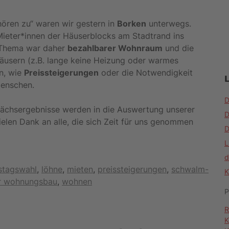
hören zu“ waren wir gestern in
Borken
unterwegs.
 Mieter*innen der Häuserblocks am Stadtrand ins
 Thema war daher
bezahlbarer Wohnraum
und die
Häusern (z.B. lange keine Heizung oder warmes
n, wie
Preissteigerungen
oder die Notwendigkeit
Menschen.
D
ächsergebnisse werden in die Auswertung unserer
D
elen Dank an alle, die sich Zeit für uns genommen
D
L
d
stagswahl
,
löhne
,
mieten
,
preissteigerungen
,
schwalm-
K
er wohnungsbau
,
wohnen
P
R
K