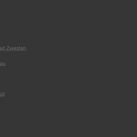
Bad Zwesten
gau
üd