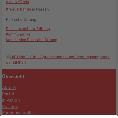
dieLINKE.sds
Kreisverbände
in Hessen
Politische Bildung
Rosa Luxemburg Stiftung
Kommunelinks
Kommission Politische Bildung
Übersicht
Aktuell
Partei
In Aktion
Position
Kommunalpolitik