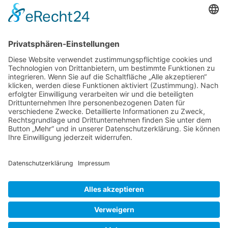
Termine
Kontakt
DIE LINKE. Schwalm-Eder
Steingasse 5
34613 Schwalmstadt
Tel.06691 8077899
info@die-linke-schwalm-eder.de
Gesetzliches
Impressum
Datenschutzerklärung
Cookie-Einstellungen
© 2026 DIE LINKE. Schwalm-Eder
• Erstellt mit
GeneratePress