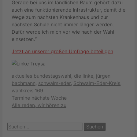
Gerade bei uns im ländlichen Raum gehört dazu
auch eine funktionierende Infrastruktur, damit die
Wege zum nächsten Krankenhaus und zur
nächsten Schule nicht immer länger werden.
Dafür werde ich mich vor wie nach der Wahl
einsetzen.“
Jetzt an unserer großen Umfrage beteiligen
Kategorien
Schlagwörter
aktuelles
bundestagswahl
,
die linke
,
jürgen
bachmann
,
schwalm-eder
,
Schwalm-Eder-Kreis
,
wahlkreis 169
Termine nächste Woche
Alle reden, wir hören zu
Suchen
nach: