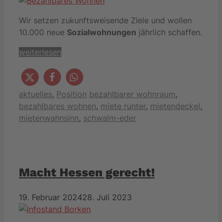
Wir setzen zukunftsweisende Ziele und wollen
10.000 neue
Sozialwohnungen
jährlich schaffen.
weiterlesen
Kategorien
Schlagwörter
aktuelles
,
Position
bezahlbarer wohnraum
,
bezahlbares wohnen
,
miete runter
,
mietendeckel
,
mietenwahnsinn
,
schwalm-eder
Macht Hessen gerecht!
19. Februar 2024
28. Juli 2023