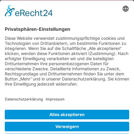
Termine
Kontakt
DIE LINKE. Schwalm-Eder
Steingasse 5
34613 Schwalmstadt
Tel.06691 8077899
info@die-linke-schwalm-eder.de
Gesetzliches
Impressum
Datenschutzerklärung
Cookie-Einstellungen
© 2026 DIE LINKE. Schwalm-Eder
• Erstellt mit