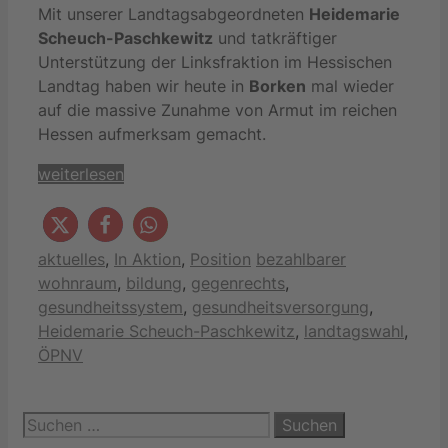
Mit unserer Landtagsabgeordneten
Heidemarie
Scheuch-Paschkewitz
und tatkräftiger
Unterstützung der Linksfraktion im Hessischen
Landtag haben wir heute in
Borken
mal wieder
auf die massive Zunahme von Armut im reichen
Hessen aufmerksam gemacht.
weiterlesen
Kategorien
Schlagwörter
aktuelles
,
In Aktion
,
Position
bezahlbarer
wohnraum
,
bildung
,
gegenrechts
,
gesundheitssystem
,
gesundheitsversorgung
,
Heidemarie Scheuch-Paschkewitz
,
landtagswahl
,
ÖPNV
Suchen
nach: