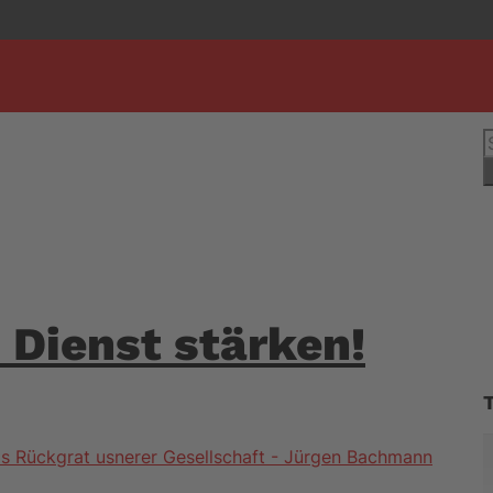
S
n
 Dienst stärken!