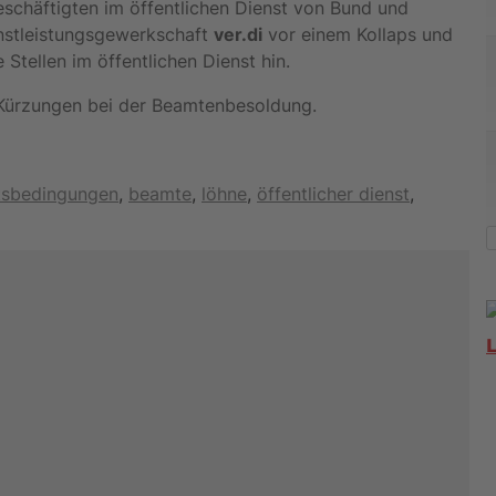
Beschäftigten im öffentlichen Dienst von Bund und
nstleistungsgewerkschaft
ver.di
vor einem Kollaps und
Stellen im öffentlichen Dienst hin.
 Kürzungen bei der Beamtenbesoldung.
gwörter
tsbedingungen
,
beamte
,
löhne
,
öffentlicher dienst
,