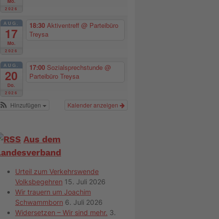
Mo.
2026
AUG.
18:30
Aktiventreff
@ Parteibüro
17
Treysa
Mo.
2026
AUG.
17:00
Sozialsprechstunde
@
20
Parteibüro Treysa
Do.
2026
Hinzufügen
Kalender anzeigen
Aus dem
Landesverband
Urteil zum Verkehrswende
Volksbegehren
15. Juli 2026
Wir trauern um Joachim
Schwammborn
6. Juli 2026
Widersetzen – Wir sind mehr.
3.