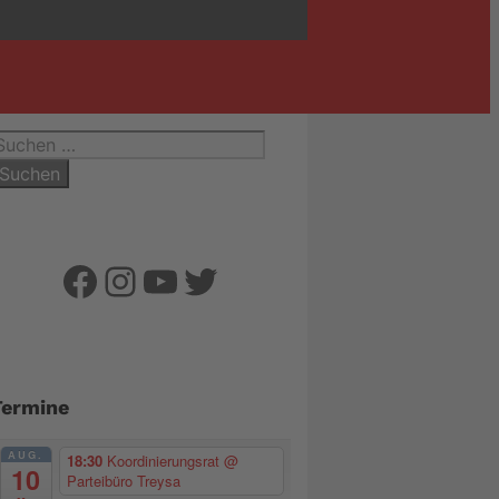
uchen
ach:
Facebook
Instagram
YouTube
Twitter
Termine
AUG.
18:30
Koordinierungsrat
@
10
Parteibüro Treysa