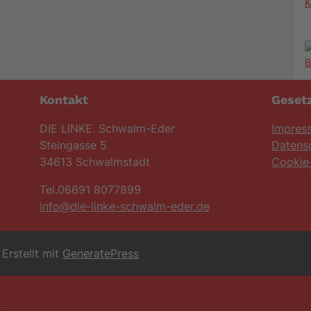
K
Kontakt
Gesetz
DIE LINKE. Schwalm-Eder
Impres
Steingasse 5
Datens
34613 Schwalmstadt
Cookie-
Tel.06691 8077899
info@die-linke-schwalm-eder.de
Erstellt mit
GeneratePress
6