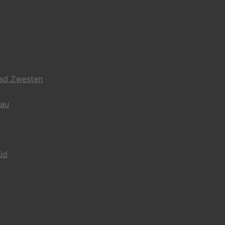
Bad Zwesten
gau
üd