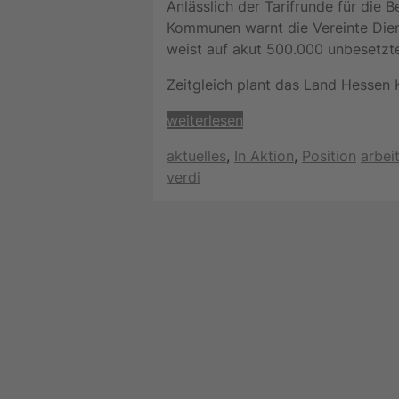
Anlässlich der Tarifrunde für die 
Kommunen warnt die Vereinte Die
weist auf akut 500.000 unbesetzte 
Zeitgleich plant das Land Hessen
weiterlesen
Kategorien
Schla
aktuelles
,
In Aktion
,
Position
arbei
verdi