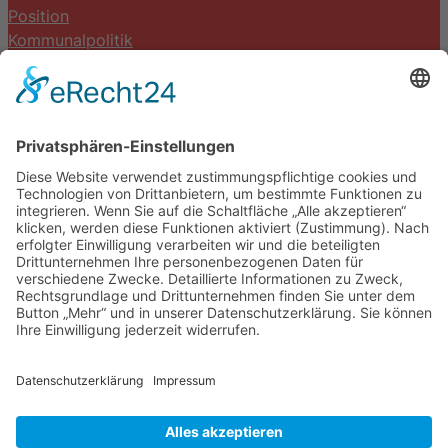
Position
Kommunalpolitik
Termine
Kontakt
DIE LINKE. Schwalm-Eder
Steingasse 5
34613 Schwalmstadt
Tel.06691 8077899
info@die-linke-schwalm-eder.de
Gesetzliches
Impressum
Datenschutzerklärung
Cookie-Einstellungen