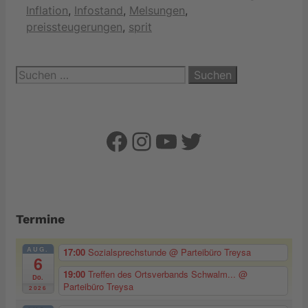
Inflation
,
Infostand
,
Melsungen
,
preissteugerungen
,
sprit
Suchen
nach:
Facebook
Instagram
YouTube
Twitter
Termine
AUG.
17:00
Sozialsprechstunde
@ Parteibüro Treysa
6
19:00
Treffen des Ortsverbands Schwalm...
@
Do.
Parteibüro Treysa
2026