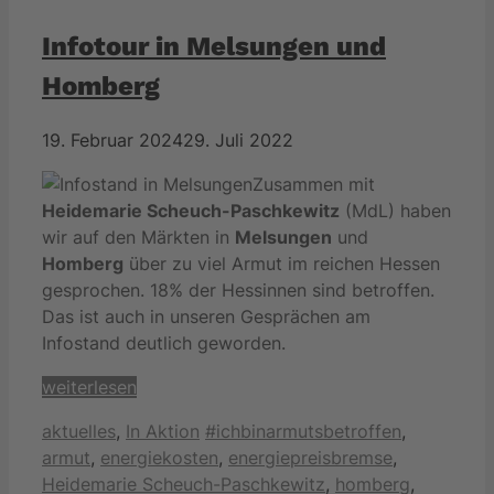
Infotour in Melsungen und
Homberg
19. Februar 2024
29. Juli 2022
Zusammen mit
Heidemarie Scheuch-Paschkewitz
(MdL) haben
wir auf den Märkten in
Melsungen
und
Homberg
über zu viel Armut im reichen Hessen
gesprochen. 18% der Hessinnen sind betroffen.
Das ist auch in unseren Gesprächen am
Infostand deutlich geworden.
weiterlesen
Kategorien
Schlagwörter
aktuelles
,
In Aktion
#ichbinarmutsbetroffen
,
armut
,
energiekosten
,
energiepreisbremse
,
Heidemarie Scheuch-Paschkewitz
,
homberg
,