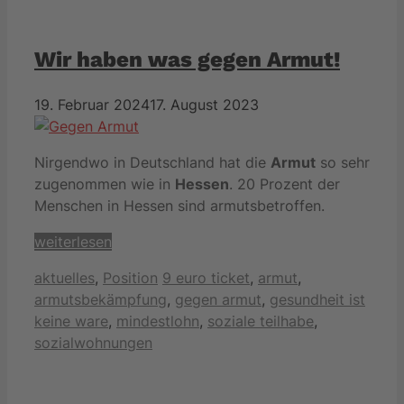
Wir haben was gegen Armut!
19. Februar 2024
17. August 2023
Nirgendwo in Deutschland hat die
Armut
so sehr
zugenommen wie in
Hessen
. 20 Prozent der
Menschen in Hessen sind armutsbetroffen.
weiterlesen
Kategorien
Schlagwörter
aktuelles
,
Position
9 euro ticket
,
armut
,
armutsbekämpfung
,
gegen armut
,
gesundheit ist
keine ware
,
mindestlohn
,
soziale teilhabe
,
sozialwohnungen