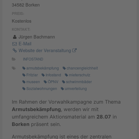
34582 Borken
PREIS:
Kostenlos
KONTAKT:
Jürgen Bachmann
E-Mail
Website der Veranstaltung
INFOSTAND
armutsbekämpfung
chancengleichheit
Fritzlar
Infostand
mieterschutz
museen
ÖPNV
schwimmbäder
Sozialwohnungen
umverteilung
Im Rahmen der Vorwahlkampagne zum Thema
Armutsbekämpfung
, werden wir mit
umfangreichem Aktionsmaterial am
28.07
in
Borken
präsent sein.
Armutsbekämpfung ist eines der zentralen