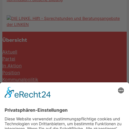
Übersicht
Aktuell
Partei
In Aktion
Position
Kommunalpolitik
Termine
Kontakt
DIE LINKE. Schwalm-Eder
Steingasse 5
34613 Schwalmstadt