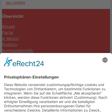
Übersicht
Aktuell
Partei
In Aktion
Position
Kommunalpolitik
Termine
Kontakt
DIE LINKE. Schwalm-Eder
Steingasse 5
34613 Schwalmstadt
Tel.06691 8077899
info@die-linke-schwalm-eder.de