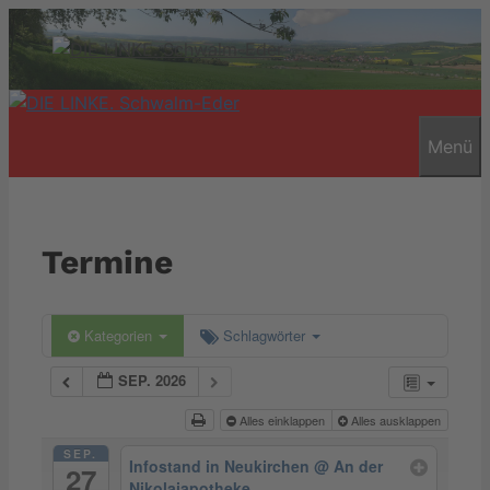
Zum
Inhalt
springen
Menü
Termine
Kategorien
Schlagwörter
SEP. 2026
Alles einklappen
Alles ausklappen
SEP.
Infostand in Neukirchen
@ An der
27
Nikolaiapotheke