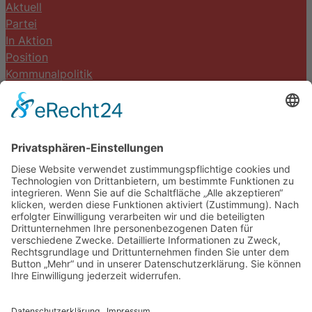
Aktuell
Partei
In Aktion
Position
Kommunalpolitik
Termine
Kontakt
DIE LINKE. Schwalm-Eder
Steingasse 5
34613 Schwalmstadt
Tel.06691 8077899
info@die-linke-schwalm-eder.de
Gesetzliches
Impressum