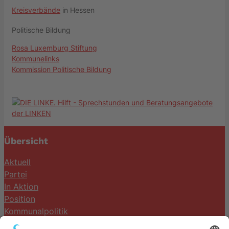
Kreisverbände
in Hessen
Politische Bildung
Rosa Luxemburg Stiftung
Kommunelinks
Kommission Politische Bildung
Übersicht
Aktuell
Partei
In Aktion
Position
Kommunalpolitik
Termine