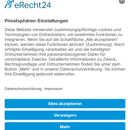
Kontakt
DIE LINKE. Schwalm-Eder
Steingasse 5
34613 Schwalmstadt
Tel.06691 8077899
info@die-linke-schwalm-eder.de
Gesetzliches
Impressum
Datenschutzerklärung
Cookie-Einstellungen
© 2026 DIE LINKE. Schwalm-Eder
• Erstellt mit
GeneratePress