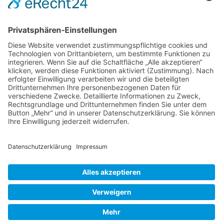
Kontakt
DIE LINKE. Schwalm-Eder
Steingasse 5
34613 Schwalmstadt
Tel.06691 8077899
info@die-linke-schwalm-eder.de
Gesetzliches
Impressum
Datenschutzerklärung
Cookie-Einstellungen
© 2026 DIE LINKE. Schwalm-Eder
• Erstellt mit
GeneratePress