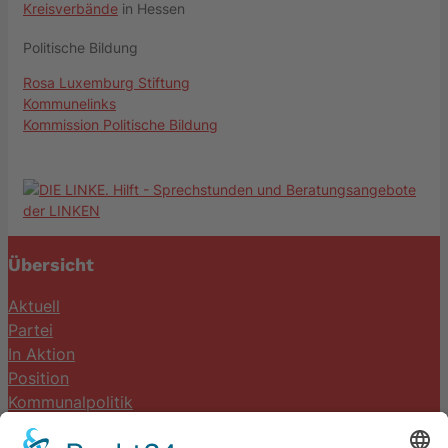
Kreisverbände
in Hessen
Politische Bildung
Rosa Luxemburg Stiftung
Kommunelinks
Kommission Politische Bildung
Übersicht
Aktuell
Partei
In Aktion
Position
Kommunalpolitik
Termine