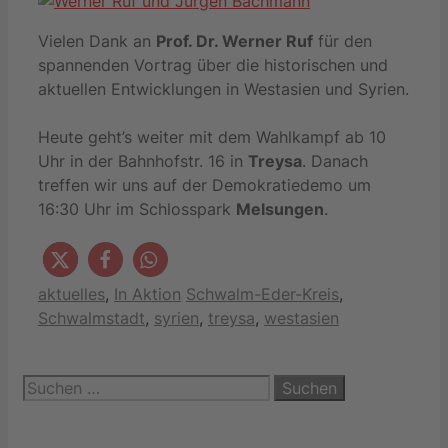
Vielen Dank an
Prof. Dr. Werner Ruf
für den
spannenden Vortrag über die historischen und
aktuellen Entwicklungen in Westasien und Syrien.
Heute geht’s weiter mit dem Wahlkampf ab 10
Uhr in der Bahnhofstr. 16 in
Treysa
. Danach
treffen wir uns auf der Demokratiedemo um
16:30 Uhr im Schlosspark
Melsungen
.
Kategorien
Schlagwörter
aktuelles
,
In Aktion
Schwalm-Eder-Kreis
,
Schwalmstadt
,
syrien
,
treysa
,
westasien
Suchen
nach: